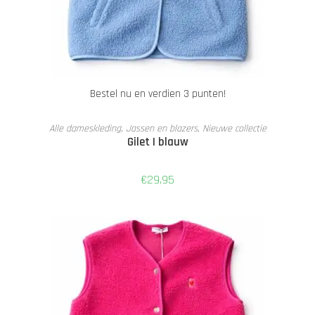
Bestel nu en verdien 3 punten!
TOEVOEGEN AAN WINKELWAGEN
Alle dameskleding
,
Jassen en blazers
,
Nieuwe collectie
Gilet | blauw
€
29,95