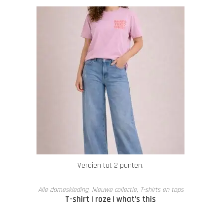
Verdien tot 2 punten.
OPTIES SELECTEREN
Alle dameskleding
,
Nieuwe collectie
,
T-shirts en tops
T-shirt | roze | what’s this