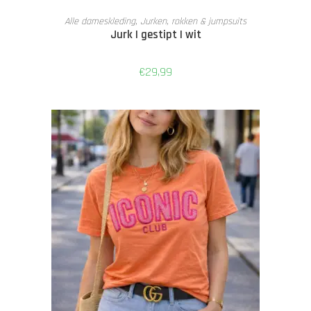
TOEVOEGEN AAN WINKELWAGEN
Alle dameskleding
,
Jurken, rokken & jumpsuits
Jurk | gestipt | wit
€
29,99