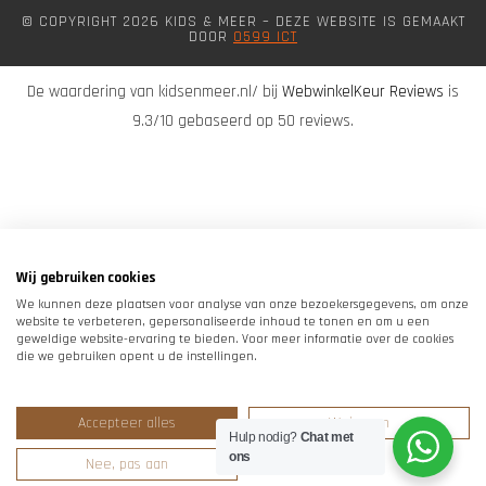
© COPYRIGHT 2026 KIDS & MEER – DEZE WEBSITE IS GEMAAKT
DOOR
0599 ICT
De waardering van kidsenmeer.nl/ bij
WebwinkelKeur Reviews
is
9.3/10 gebaseerd op 50 reviews.
Wij gebruiken cookies
We kunnen deze plaatsen voor analyse van onze bezoekersgegevens, om onze
website te verbeteren, gepersonaliseerde inhoud te tonen en om u een
geweldige website-ervaring te bieden. Voor meer informatie over de cookies
die we gebruiken opent u de instellingen.
Accepteer alles
Weigeren
Hulp nodig?
Chat met
ons
Nee, pas aan