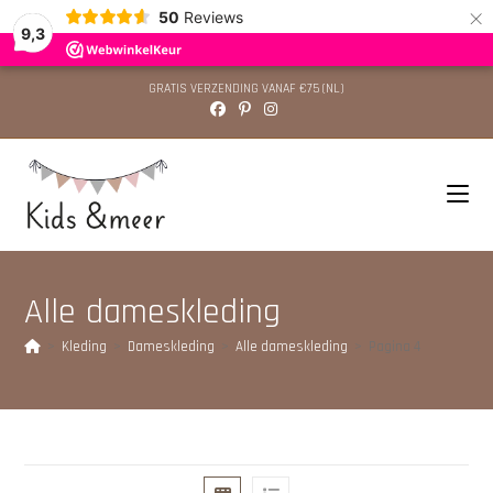
×
50
Reviews
9,3
GRATIS VERZENDING VANAF €75 (NL)
Alle dameskleding
>
Kleding
>
Dameskleding
>
Alle dameskleding
>
Pagina 4