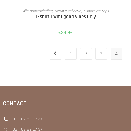
OPTIES SELECTEREN
Alle dameskleding
,
Nieuwe collectie
,
T-shirts en tops
T-shirt | wit | good vibes Only
€
24,99
1
2
3
4
CONTACT
06 - 82 82 07 37
06 - 82 82 07 37