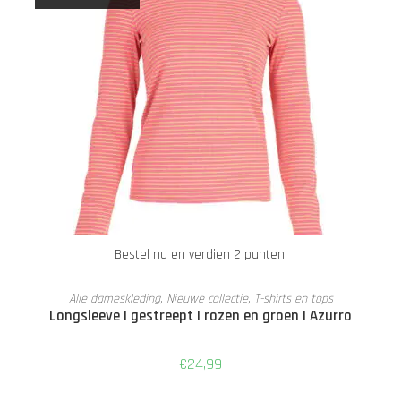
Bestel nu en verdien 2 punten!
LEES VERDER
Alle dameskleding
,
Nieuwe collectie
,
T-shirts en tops
Longsleeve | gestreept | rozen en groen | Azurro
€
24,99