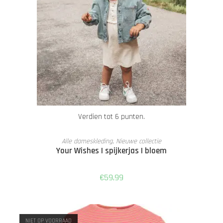
Verdien tot 6 punten.
OPTIES SELECTEREN
Alle dameskleding
,
Nieuwe collectie
Your Wishes | spijkerjas | bloem
€
59,99
NIET OP VOORRAAD