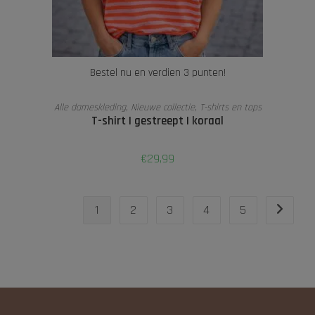
Bestel nu en verdien 3 punten!
TOEVOEGEN AAN WINKELWAGEN
Alle dameskleding
,
Nieuwe collectie
,
T-shirts en tops
T-shirt | gestreept | koraal
€
29,99
1
2
3
4
5