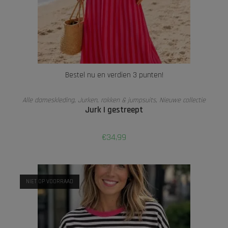
Bestel nu en verdien 3 punten!
TOEVOEGEN AAN WINKELWAGEN
Alle dameskleding
,
Jurken, rokken & jumpsuits
,
Nieuwe collectie
Jurk | gestreept
€
34,99
NIET OP VOORRAAD