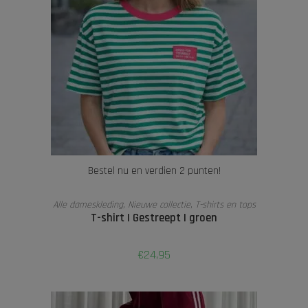
Bestel nu en verdien 2 punten!
TOEVOEGEN AAN WINKELWAGEN
Alle dameskleding
,
Nieuwe collectie
,
T-shirts en tops
T-shirt | Gestreept | groen
€
24,95