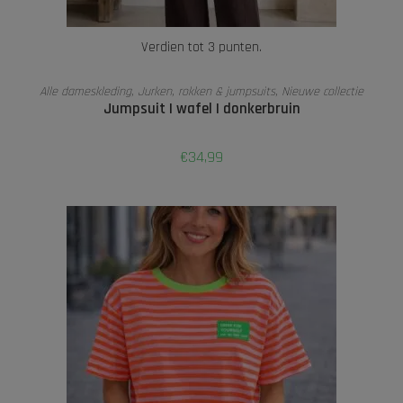
Verdien tot 3 punten.
OPTIES SELECTEREN
Alle dameskleding
,
Jurken, rokken & jumpsuits
,
Nieuwe collectie
Jumpsuit | wafel | donkerbruin
€
34,99