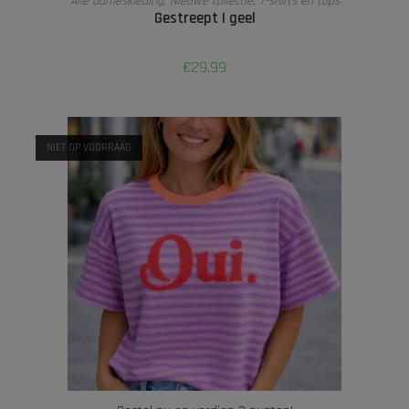
Alle dameskleding
,
Nieuwe collectie
,
T-shirts en tops
Gestreept | geel
€
29,99
NIET OP VOORRAAD