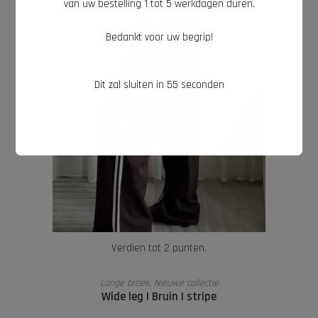
van uw bestelling 1 tot 5 werkdagen duren.
Bedankt voor uw begrip!
AANBIEDING!
Dit zal sluiten in
54
seconden
Verdien tot 2 punten.
OPTIES SELECTEREN
Lange broek
,
Nieuwe collectie
Wide leg | Bruin | stripe