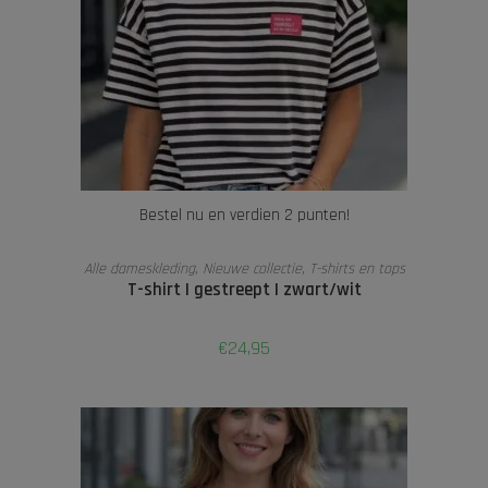
Bestel nu en verdien 2 punten!
LEES VERDER
Alle dameskleding
,
Nieuwe collectie
,
T-shirts en tops
T-shirt | gestreept | zwart/wit
€
24,95