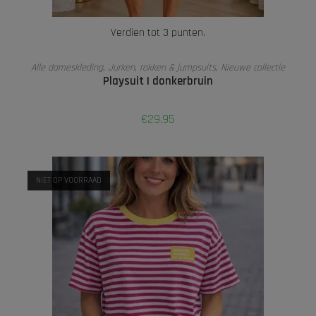
Verdien tot 3 punten.
OPTIES SELECTEREN
Alle dameskleding
,
Jurken, rokken & jumpsuits
,
Nieuwe collectie
Playsuit | donkerbruin
€
29,95
NIET OP VOORRAAD