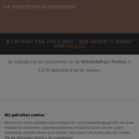
KvK: 91630339 BTW: NL004904505B57
© COPYRIGHT 2026 KIDS & MEER – DEZE WEBSITE IS GEMAAKT
DOOR
0599 ICT
De waardering van kidsenmeer.nl/ bij
WebwinkelKeur Reviews
is
9.3/10 gebaseerd op 50 reviews.
Wij gebruiken cookies
We kunnen deze plaatsen voor analyse van onze bezoekersgegevens, om onze
website te verbeteren, gepersonaliseerde inhoud te tonen en om u een
geweldige website-ervaring te bieden. Voor meer informatie over de cookies
die we gebruiken opent u de instellingen.