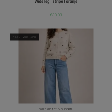
Wide leg | stripe | oranje
€
39,99
NIET OP VOORRAAD
Verdien tot 5 punten.