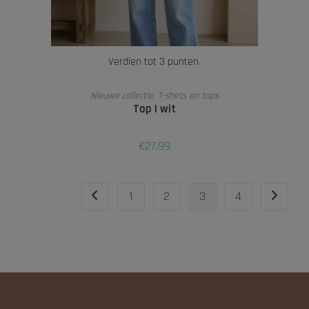
Verdien tot 3 punten.
OPTIES SELECTEREN
Nieuwe collectie
,
T-shirts en tops
Top | wit
€
27,99
1
2
3
4