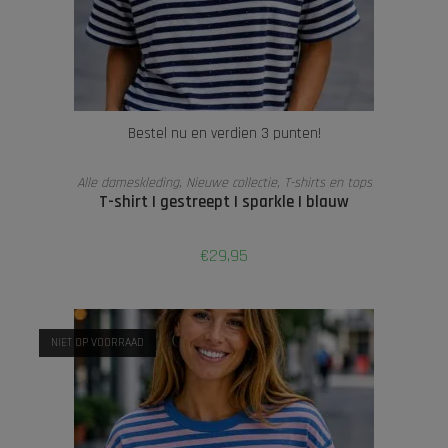
Bestel nu en verdien 3 punten!
LEES VERDER
Alle dameskleding
,
Nieuwe collectie
,
T-shirts en tops
T-shirt | gestreept | sparkle | blauw
€
29,95
NIET OP VOORRAAD