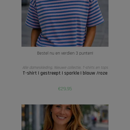
Bestel nu en verdien 3 punten!
LEES VERDER
Alle dameskleding
,
Nieuwe collectie
,
T-shirts en tops
T-shirt | gestreept | sparkle | blauw /roze
€
29,95