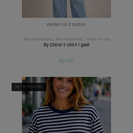
Verdien tot 2 punten.
OPTIES SELECTEREN
Alle dameskleding
,
Nieuwe collectie
,
T-shirts en tops
By Clara| t-shirt | geel
€
24,95
NIET OP VOORRAAD