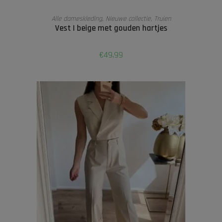
OPTIES SELECTEREN
Alle dameskleding
,
Nieuwe collectie
,
Truien
Vest | beige met gouden hartjes
€
49,99