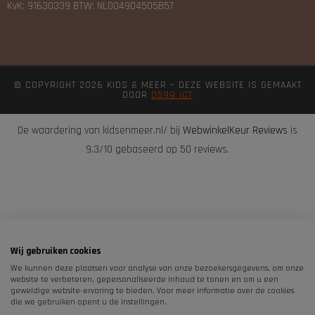
KvK: 91630339 BTW: NL004904505B57
© COPYRIGHT 2026 KIDS & MEER – DEZE WEBSITE IS GEMAAKT
DOOR
0599 ICT
De waardering van kidsenmeer.nl/ bij
WebwinkelKeur Reviews
is
9.3/10 gebaseerd op 50 reviews.
Wij gebruiken cookies
We kunnen deze plaatsen voor analyse van onze bezoekersgegevens, om onze
website te verbeteren, gepersonaliseerde inhoud te tonen en om u een
geweldige website-ervaring te bieden. Voor meer informatie over de cookies
die we gebruiken opent u de instellingen.