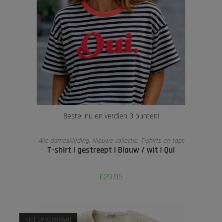
Bestel nu en verdien 3 punten!
TOEVOEGEN AAN WINKELWAGEN
Alle dameskleding
,
Nieuwe collectie
,
T-shirts en tops
T-shirt | gestreept | Blauw / wit | Qui
€
29,95
NIET OP VOORRAAD