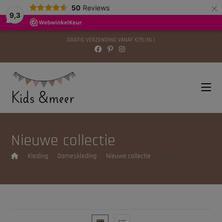
×
modal-check
50
Reviews
9,3
GRATIS VERZENDING VANAF €75 (NL)
Nieuwe collectie
>
Kleding
>
Dameskleding
>
Nieuwe collectie
>
Pagina 3