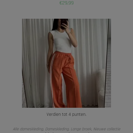
€
29,99
Verdien tot 4 punten.
OPTIES SELECTEREN
Alle dameskleding
,
Dameskleding
,
Lange broek
,
Nieuwe collectie