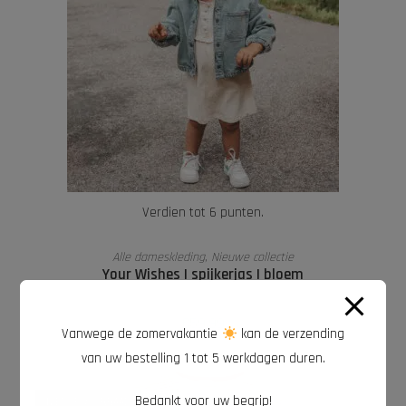
Verdien tot 6 punten.
OPTIES SELECTEREN
Alle dameskleding
,
Nieuwe collectie
Your Wishes | spijkerjas | bloem
€
59,99
Vanwege de zomervakantie
kan de verzending
van uw bestelling 1 tot 5 werkdagen duren.
Bedankt voor uw begrip!
NIET OP VOORRAAD