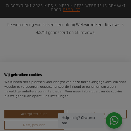
© COPYRIGHT 2026 KIDS & MEER – DEZE WEBSITE IS GEMAAKT
DOOR
0599 ICT
De waardering van kidsenmeer.nl/ bij
WebwinkelKeur Reviews
is
9.3/10 gebaseerd op 50 reviews.
Wij gebruiken cookies
We kunnen deze plaatsen voor analyse van onze bezoekersgegevens, om onze
website te verbeteren, gepersonaliseerde inhoud te tonen en om u een
geweldige website-ervaring te bieden. Voor meer informatie over de cookies
die we gebruiken opent u de instellingen.
Accepteer alles
Weigeren
Hulp nodig?
Chat met
ons
Nee, pas aan