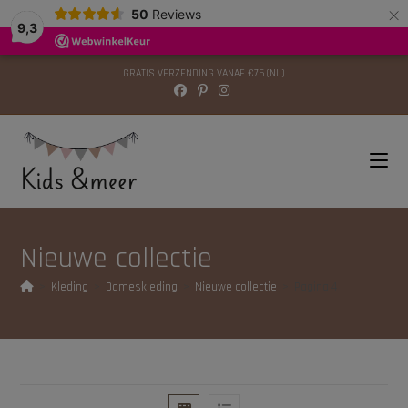
×
modal-check
50
Reviews
9,3
GRATIS VERZENDING VANAF €75 (NL)
Nieuwe collectie
>
Kleding
>
Dameskleding
>
Nieuwe collectie
>
Pagina 4