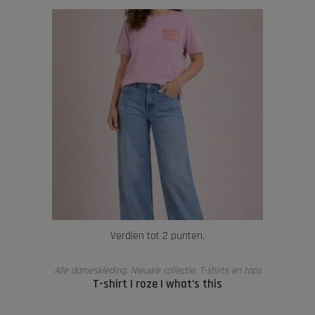
Verdien tot 2 punten.
OPTIES SELECTEREN
Alle dameskleding
,
Nieuwe collectie
,
T-shirts en tops
T-shirt | roze | what’s this