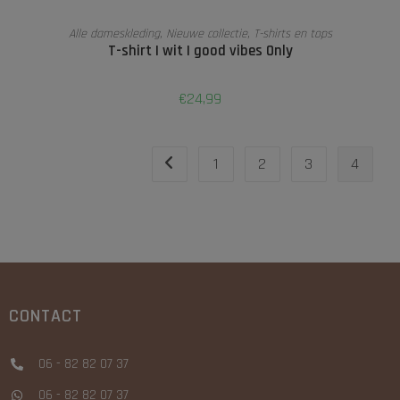
OPTIES SELECTEREN
Alle dameskleding
,
Nieuwe collectie
,
T-shirts en tops
T-shirt | wit | good vibes Only
€
24,99
1
2
3
4
CONTACT
06 - 82 82 07 37
06 - 82 82 07 37