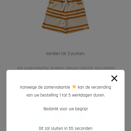
Verdien tot 3 punten.
OPTIES SELECTEREN
Alle jongenskleding
,
Broeken
,
Nieuwe collectie
,
Your Wishes
Triad stripe | short | Your Wishes
Vanwege de zomervakantie
kan de verzending
€
27,99
van uw bestelling 1 tot 5 werkdagen duren.
Bedankt voor uw begrip!
Dit zal sluiten in
54
seconden