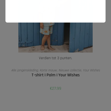
Verdien tot 3 punten.
OPTIES SELECTEREN
Alle jongenskleding
,
Korte mouw
,
Nieuwe collectie
,
Your Wishes
T-shirt | Palm | Your Wishes
€
27,99