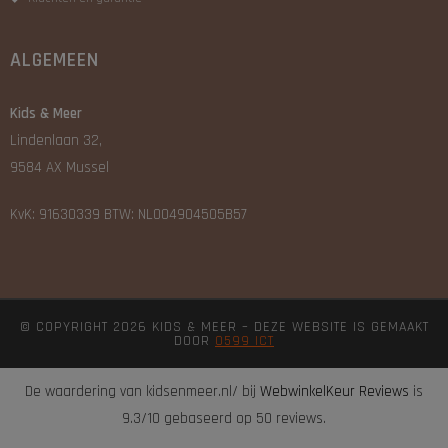
ALGEMEEN
Kids & Meer
Lindenlaan 32,
9584 AX Mussel
KvK: 91630339 BTW: NL004904505B57
© COPYRIGHT 2026 KIDS & MEER – DEZE WEBSITE IS GEMAAKT
DOOR
0599 ICT
De waardering van kidsenmeer.nl/ bij
WebwinkelKeur Reviews
is
9.3/10 gebaseerd op 50 reviews.