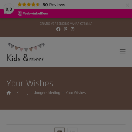
×
modal-check
50
Reviews
9,3
GRATIS VERZENDING VANAF €75 (NL)
Your Wishes
>
Kleding
>
Jongenskleding
>
Your Wishes