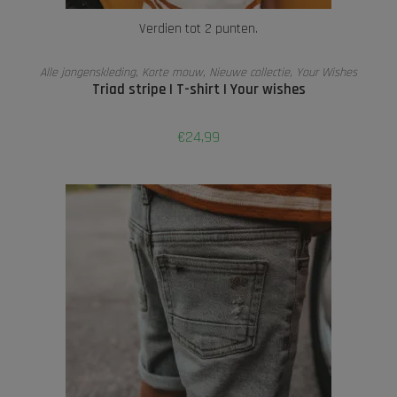
Verdien tot 2 punten.
OPTIES SELECTEREN
Alle jongenskleding
,
Korte mouw
,
Nieuwe collectie
,
Your Wishes
Triad stripe | T-shirt | Your wishes
€
24,99