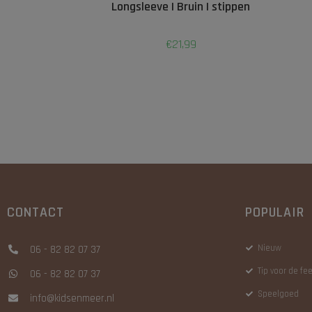
Longsleeve | Bruin | stippen
€
21,99
CONTACT
POPULAIR
Nieuw
06 - 82 82 07 37
Tip voor de f
06 - 82 82 07 37
Speelgoed
info@kidsenmeer.nl