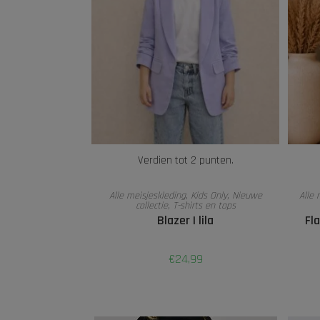
Verdien tot 2 punten.
OPTIES SELECTEREN
Alle meisjeskleding
,
Kids Only
,
Nieuwe
Alle 
collectie
,
T-shirts en tops
Blazer | lila
Fla
€
24,99