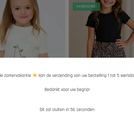
AANBIEDING!
e zomervakantie
kan de verzending van uw bestelling 1 tot 5 werkd
Verdien tot 1 punten.
Verdien tot 3 punten.
Bedankt voor uw begrip!
OPTIES SELECTEREN
OPTIES SELECTEREN
e meisjeskleding
,
Kids Only
,
Nieuwe
Alle meisjeskleding
,
Jurken en rok
collectie
,
T-shirts en tops
Kids Only
,
Nieuwe collectie
,
Sal
Only | Cherries
Rokje | leopard
Dit zal sluiten in
55
seconden
€
14,99
€
25,00
-
€
32,99