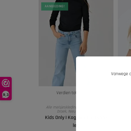
AANBIEDING!
Vanwege d
Verdien tot 3 punten.
9,3
All
OPTIES SELECTEREN
Alle meisjeskleding
,
Kids Only
,
Lange
broek
,
Nieuwe collectie
Kids Only | Kogjuicy life | wide
leg