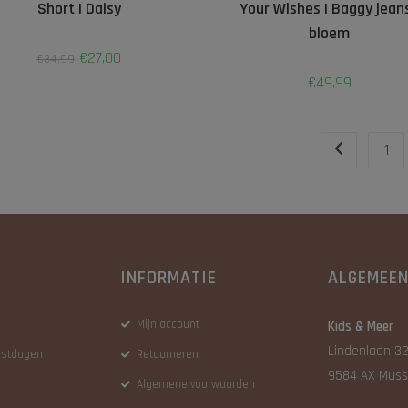
Short | Daisy
Your Wishes | Baggy jeans
bloem
€
27,00
€
34,99
€
49,99
1
INFORMATIE
ALGEMEE
Mijn account
Kids & Meer
Lindenlaan 32
eestdagen
Retourneren
9584 AX Muss
Algemene voorwaarden