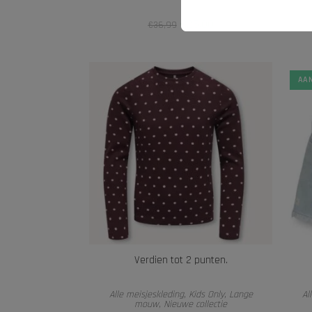
€
25,00
€
36,99
AAN
Verdien tot 2 punten.
OPTIES SELECTEREN
Alle meisjeskleding
,
Kids Only
,
Lange
Al
mouw
,
Nieuwe collectie