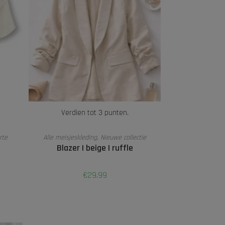
Verdien tot 3 punten.
OPTIES SELECTEREN
rte
Alle meisjeskleding
,
Nieuwe collectie
Blazer | beige | ruffle
€
29,99