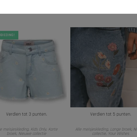
BIEDING!
Verdien tot 3 punten.
Verdien tot 5 punten.
OPTIES SELECTEREN
OPTIES SELECTEREN
le meisjeskleding
,
Kids Only
,
Korte
Alle meisjeskleding
,
Lange broek
,
N
broek
,
Nieuwe collectie
collectie
,
Your Wishes