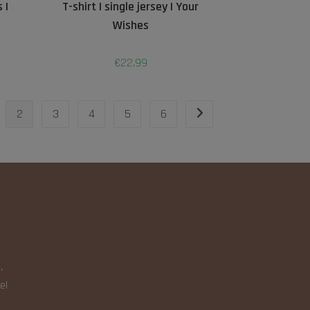
 |
T-shirt | single jersey | Your
Wishes
€
22,99
2
3
4
5
6
N
,
el