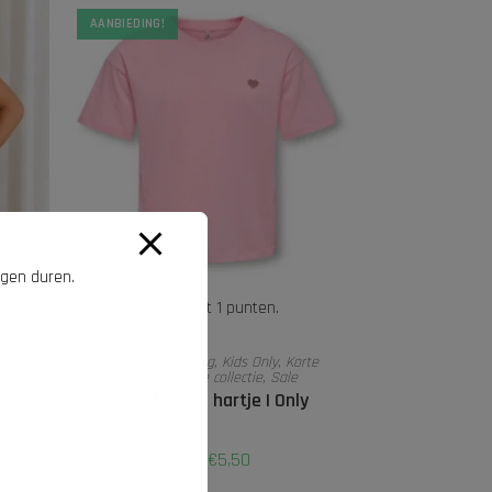
AANBIEDING!
agen duren.
Verdien tot 1 punten.
OPTIES SELECTEREN
ken
,
Alle meisjeskleding
,
Kids Only
,
Korte
e
mouw
,
Nieuwe collectie
,
Sale
T-shirt | roze hartje | Only
€
5,50
€
11,99