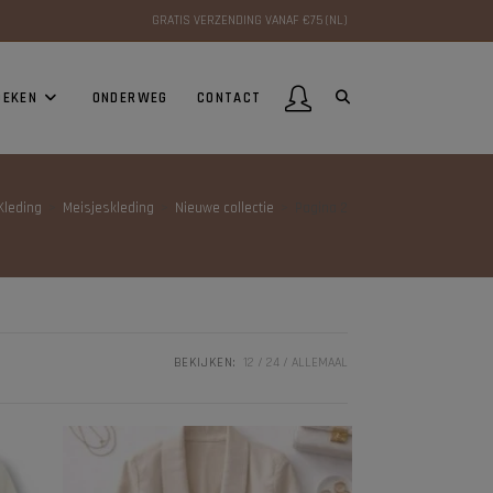
GRATIS VERZENDING VANAF €75 (NL)
OEKEN
ONDERWEG
CONTACT
Kleding
>
Meisjeskleding
>
Nieuwe collectie
>
Pagina 2
BEKIJKEN:
12
24
ALLEMAAL