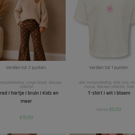
Verdien tot 2 punten.
Verdien tot 1 punten.
OPTIES SELECTEREN
OPTIES SELECTEREN
meisjeskleding
,
Lange broek
,
Nieuwe
Alle meisjeskleding
,
Kids Only
,
Ko
collectie
mouw
,
Nieuwe collectie
,
Sale
red | hartje | bruin | Kids en
T-shirt | wit | bloem
meer
€
6,50
€
12,99
€
19,99