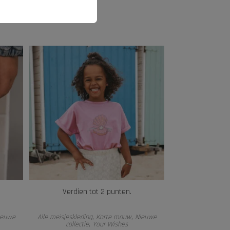
Verdien tot 2 punten.
OPTIES SELECTEREN
ieuwe
Alle meisjeskleding
,
Korte mouw
,
Nieuwe
collectie
,
Your Wishes