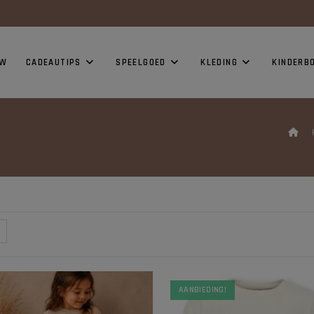
modal-check
UW
CADEAUTIPS
SPEELGOED
KLEDING
KINDERB
>
AANBIEDING!