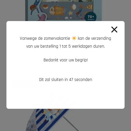
LEES VERDER
Cadeaus tot 10 euro
,
Knutselen
Vanwege de zomervakantie
kan de verzending
Little Dutch | stickerset | Jim & Rosa
van uw bestelling 1 tot 5 werkdagen duren.
€
2,99
Bedankt voor uw begrip!
Dit zal sluiten in
46
seconden
NIET OP VOORRAAD