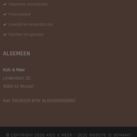
Algemene voorwaarden
Privacybeleid
Levertijd en verzendkosten
Klachten en garantie
ALGEMEEN
Kids & Meer
Lindenlaan 32,
9584 AX Mussel
KvK: 91630339 BTW: NL004904505B57
© COPYRIGHT 2026 KIDS & MEER – DEZE WEBSITE IS GEMAAKT