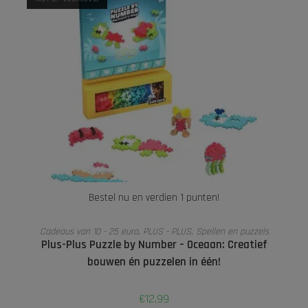
Bestel nu en verdien 1 punten!
LEES VERDER
Cadeaus van 10 - 25 euro
,
PLUS - PLUS
,
Spellen en puzzels
Plus-Plus Puzzle by Number – Oceaan: Creatief
bouwen én puzzelen in één!
€
12,99