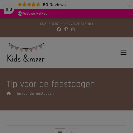
×
modal-check
50
Reviews
9,3
GRATIS VERZENDING VANAF €75 (NL)
Tip voor de feestdagen
>
Tip voor de feestdagen