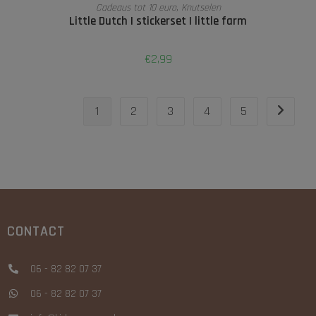
TOEVOEGEN AAN WINKELWAGEN
Cadeaus tot 10 euro
,
Knutselen
Little Dutch | stickerset | little farm
€
2,99
1
2
3
4
5
CONTACT
06 - 82 82 07 37
06 - 82 82 07 37