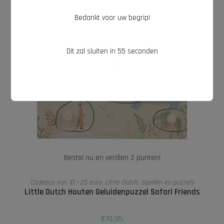
Bedankt voor uw begrip!
Dit zal sluiten in
54
seconden
Bestel nu en verdien 2 punten!
TOEVOEGEN AAN WINKELWAGEN
Cadeaus van 10 - 25 euro
,
Little Dutch
,
Spellen en puzzels
Little Dutch Houten Geluidenpuzzel Safari Friends
€
19,95