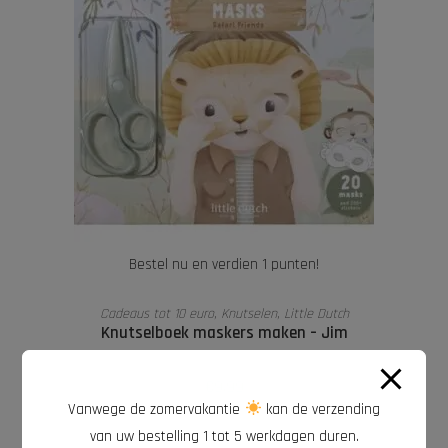
Bestel nu en verdien 1 punten!
TOEVOEGEN AAN WINKELWAGEN
Cadeaus tot 10 euro
,
Knutselen
,
Little Dutch
Knutselboek maskers maken – Jim
€
9,99
Vanwege de zomervakantie
kan de verzending
van uw bestelling 1 tot 5 werkdagen duren.