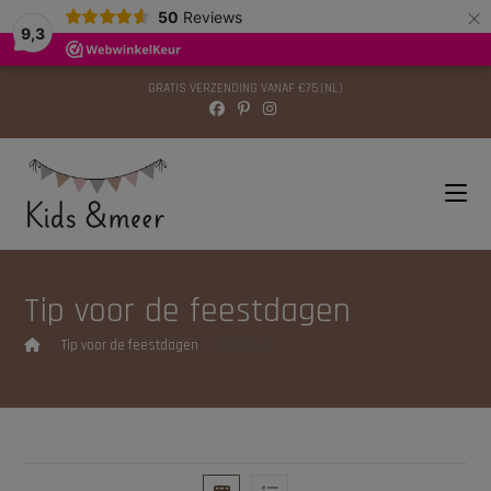
×
modal-check
50
Reviews
9,3
GRATIS VERZENDING VANAF €75 (NL)
Tip voor de feestdagen
>
Tip voor de feestdagen
>
Pagina 3