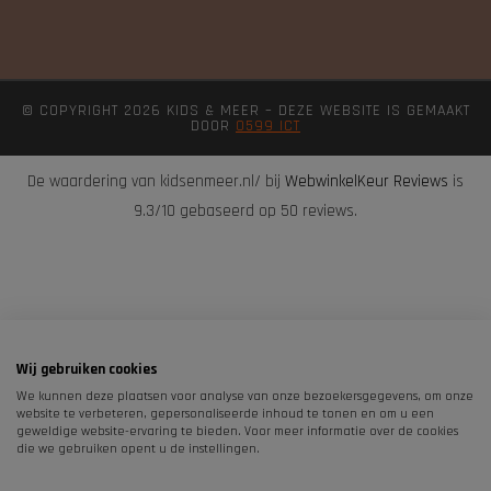
© COPYRIGHT 2026 KIDS & MEER – DEZE WEBSITE IS GEMAAKT
DOOR
0599 ICT
De waardering van kidsenmeer.nl/ bij
WebwinkelKeur Reviews
is
9.3/10 gebaseerd op 50 reviews.
Wij gebruiken cookies
We kunnen deze plaatsen voor analyse van onze bezoekersgegevens, om onze
website te verbeteren, gepersonaliseerde inhoud te tonen en om u een
geweldige website-ervaring te bieden. Voor meer informatie over de cookies
die we gebruiken opent u de instellingen.