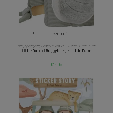
Bestel nu en verdien 1 punten!
LEES VERDER
Babyspeelgoed
,
Cadeaus van 10 - 25 euro
,
Little Dutch
Little Dutch I Buggyboekje I Little Farm
€
12,95