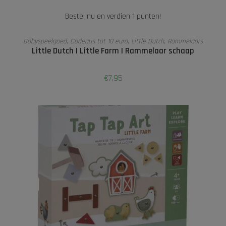
Bestel nu en verdien 1 punten!
TOEVOEGEN AAN WINKELWAGEN
Babyspeelgoed
,
Cadeaus tot 10 euro
,
Little Dutch
,
Rammelaars
Little Dutch I Little Farm I Rammelaar schaap
€
7,95