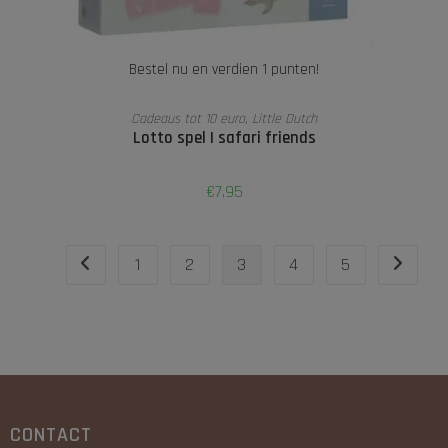
Bestel nu en verdien 1 punten!
TOEVOEGEN AAN WINKELWAGEN
Cadeaus tot 10 euro
,
Little Dutch
Lotto spel | safari friends
€
7,95
1
2
3
4
5
CONTACT