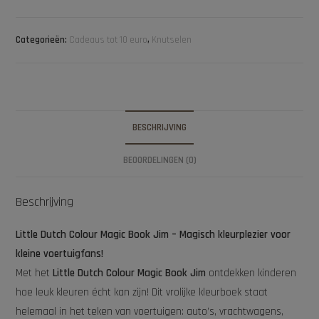
Categorieën:
Cadeaus tot 10 euro
,
Knutselen
BESCHRIJVING
BEOORDELINGEN (0)
Beschrijving
Little Dutch Colour Magic Book Jim – Magisch kleurplezier voor
kleine voertuigfans!
Met het
Little Dutch Colour Magic Book Jim
ontdekken kinderen
hoe leuk kleuren écht kan zijn! Dit vrolijke kleurboek staat
helemaal in het teken van voertuigen: auto’s, vrachtwagens,