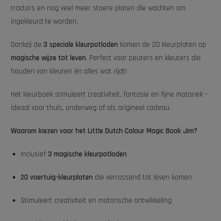
tractors en nog veel meer stoere platen die wachten om
ingekleurd te worden.
Dankzij de
3 speciale kleurpotloden
komen de 20 kleurplaten op
magische wijze tot leven
. Perfect voor peuters en kleuters die
houden van kleuren én alles wat rijdt!
Het kleurboek stimuleert creativiteit, fantasie en fijne motoriek –
ideaal voor thuis, onderweg of als origineel cadeau.
Waarom kiezen voor het Little Dutch Colour Magic Book Jim?
Inclusief
3 magische kleurpotloden
20 voertuig-kleurplaten
die verrassend tot leven komen
Stimuleert creativiteit en motorische ontwikkeling