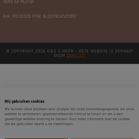
9584 AX Mussel
KvK: 91630339 BTW: NL004904505B57
© COPYRIGHT 2026 KIDS & MEER – DEZE WEBSITE IS GEMAAKT
DOOR
0599 ICT
Wij gebruiken cookies
We kunnen deze plaatsen voor analyse van onze bezoekersgegevens, om onze
website te verbeteren, gepersonaliseerde inhoud te tonen en om u een
geweldige website-ervaring te bieden. Voor meer informatie over de cookies
die we gebruiken opent u de instellingen.