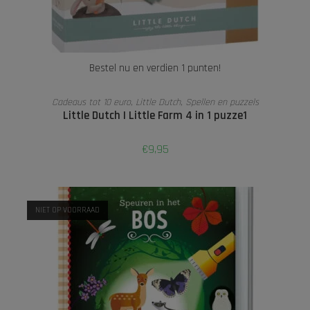
Bestel nu en verdien 1 punten!
TOEVOEGEN AAN WINKELWAGEN
Cadeaus tot 10 euro
,
Little Dutch
,
Spellen en puzzels
Little Dutch I Little Farm 4 in 1 puzze1
€
9,95
NIET OP VOORRAAD