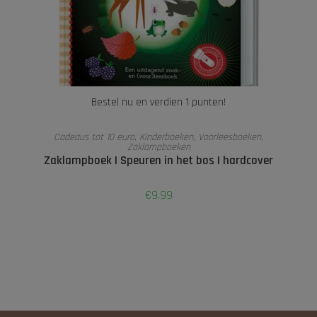
Bestel nu en verdien 1 punten!
LEES VERDER
Cadeaus tot 10 euro
,
Kinderboeken
,
Voorleesboeken
,
Zaklampboeken
Zaklampboek I Speuren in het bos I hardcover
€
9,99