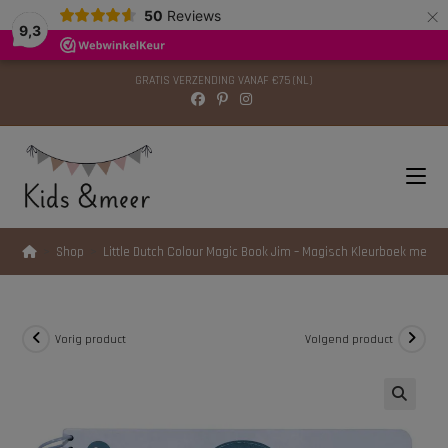
×
modal-check
50
Reviews
9,3
GRATIS VERZENDING VANAF €75 (NL)
>
Shop
>
Little Dutch Colour Magic Book Jim – Magisch Kleurboek met 3
Vorig product
Volgend product