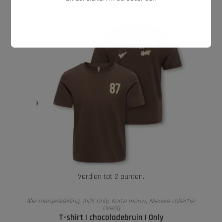
Verdien tot 2 punten.
OPTIES SELECTEREN
Alle meisjeskleding
,
Kids Only
,
Korte mouw
,
Nieuwe collectie
,
Overig
T-shirt | chocoladebruin | Only