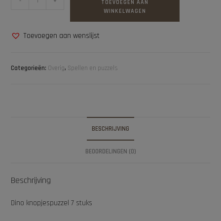
-
+
TOEVOEGEN AAN
WINKELWAGEN
Toevoegen aan wenslijst
Categorieën:
Overig
,
Spellen en puzzels
BESCHRIJVING
BEOORDELINGEN (0)
Beschrijving
Dino knopjespuzzel 7 stuks