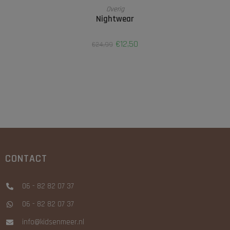
OPTIES SELECTEREN
Overig
Nightwear
€
12,50
€
24,99
CONTACT
06 - 82 82 07 37
06 - 82 82 07 37
info@kidsenmeer.nl