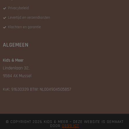
Privacybeleid
Levertijd en verzendkosten
Klachten en garantie
ALGEMEEN
Kids & Meer
Lindenlaan 32,
9584 AX Mussel
KvK: 91630339 BTW: NL004904505B57
© COPYRIGHT 2026 KIDS & MEER – DEZE WEBSITE IS GEMAAKT
DOOR
0599 ICT