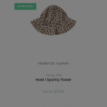
AANBIEDING!
Verdien tot 1 punten.
OPTIES SELECTEREN
Overig
,
Sale
Hoed | Sparkly flower
€
11,50
€
22,99