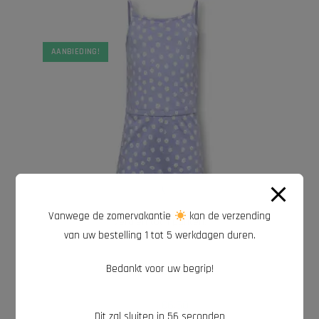
AANBIEDING!
Vanwege de zomervakantie
kan de verzending
Verdien tot 1 punten.
van uw bestelling 1 tot 5 werkdagen duren.
OPTIES SELECTEREN
Overig
,
Sale
Jumpsuit | bloem
Bedankt voor uw begrip!
€
6,50
€
12,99
Dit zal sluiten in
54
seconden