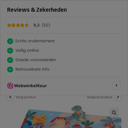
×
modal-check
50
Reviews
9,3
GRATIS VERZENDING VANAF €75 (NL)
>
Shop
>
Dino knopjespuzzel
Vorig product
Volgend product