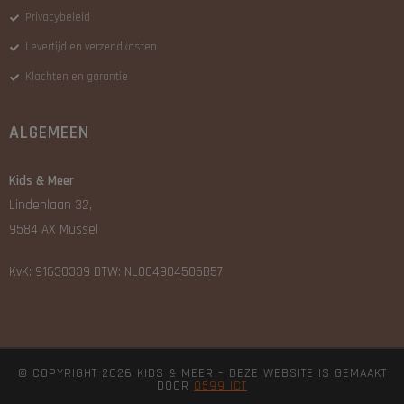
Privacybeleid
Levertijd en verzendkosten
Klachten en garantie
ALGEMEEN
Kids & Meer
Lindenlaan 32,
9584 AX Mussel
KvK: 91630339 BTW: NL004904505B57
© COPYRIGHT 2026 KIDS & MEER – DEZE WEBSITE IS GEMAAKT
DOOR
0599 ICT