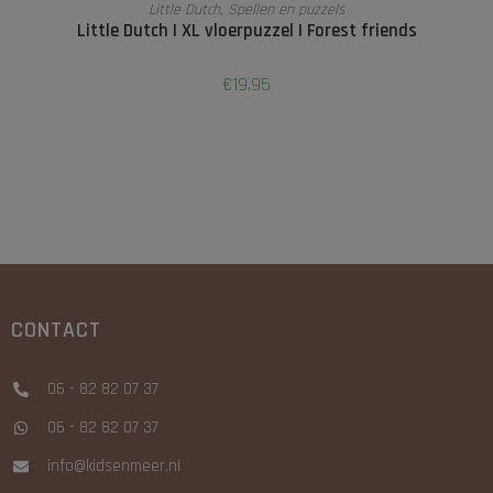
TOEVOEGEN AAN WINKELWAGEN
Little Dutch
,
Spellen en puzzels
Little Dutch I XL vloerpuzzel I Forest friends
€
19,95
CONTACT
06 - 82 82 07 37
06 - 82 82 07 37
info@kidsenmeer.nl