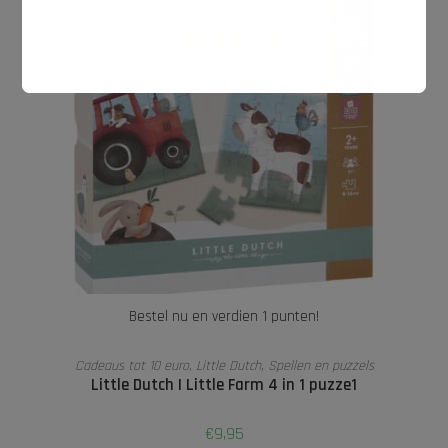
Bestel nu en verdien 1 punten!
TOEVOEGEN AAN WINKELWAGEN
Cadeaus tot 10 euro
,
Little Dutch
,
Spellen en puzzels
Little Dutch I Little Farm 4 in 1 puzze1
€
9,95