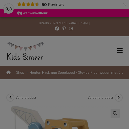
×
modal-check
50
Reviews
9,3
GRATIS VERZENDING VANAF €75 (NL)
>
Shop
>
Houten Hijskraan Speelgoed – Stevige Kraanwagen met Draai
Vorig product
Volgend product