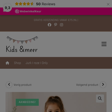
×
modal-check
50
Reviews
9,3
GRATIS VERZENDING VANAF €75 (NL)
>
Shop
>
Jurk | roze | Only
Vorig product
Volgend product
AANBIEDING!