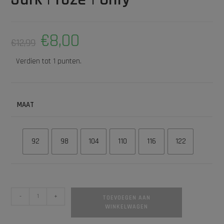
€
8,00
€
12,99
Verdien tot 1 punten.
MAAT
92
98
104
110
116
122
-
+
TOEVOEGEN AAN
WINKELWAGEN