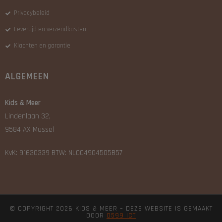
Privacybeleid
Levertijd en verzendkosten
Klachten en garantie
ALGEMEEN
Kids & Meer
Lindenlaan 32,
9584 AX Mussel
KvK: 91630339 BTW: NL004904505B57
© COPYRIGHT 2026 KIDS & MEER – DEZE WEBSITE IS GEMAAKT
DOOR
0599 ICT