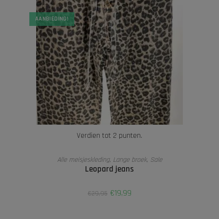
AANBIEDING!
Verdien tot 2 punten.
OPTIES SELECTEREN
Alle meisjeskleding
,
Lange broek
,
Sale
Leopard jeans
€
19,99
€
29,95