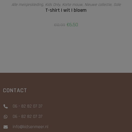
OPTIES SELECTEREN
Alle meisjeskleding
,
Kids Only
,
Korte mouw
,
Nieuwe collectie
,
Sale
T-shirt | wit | bloem
€
6,50
€
12,99
CONTACT
06 - 82 82 07 37
06 - 82 82 07 37
info@kidsenmeer.nl