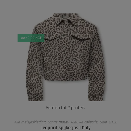
AANBIEDING!
Verdien tot 2 punten.
OPTIES SELECTEREN
Alle meisjeskleding
,
Lange mouw
,
Nieuwe collectie
,
Sale
,
SALE
Leopard spijkerjas | Only