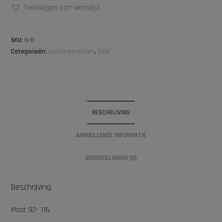
Toevoegen aan wenslijst
SKU:
N/B
Categorieën:
Jurken en rokken
,
Sale
BESCHRIJVING
AANVULLENDE INFORMATIE
BEOORDELINGEN (0)
Beschrijving
Maat 92- 116