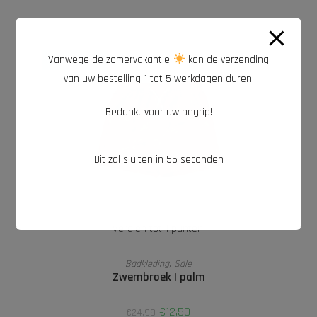
Vanwege de zomervakantie
kan de verzending
AANBIEDING!
van uw bestelling 1 tot 5 werkdagen duren.
Bedankt voor uw begrip!
Dit zal sluiten in
54
seconden
Verdien tot 1 punten.
OPTIES SELECTEREN
Badkleding
,
Sale
Zwembroek | palm
€
12,50
€
24,99