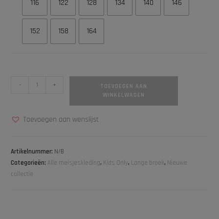
116
122
128
134
140
146
152
158
164
-
+
TOEVOEGEN AAN
WINKELWAGEN
Toevoegen aan wenslijst
Artikelnummer:
N/B
Categorieën:
Alle meisjeskleding
,
Kids Only
,
Lange broek
,
Nieuwe
collectie