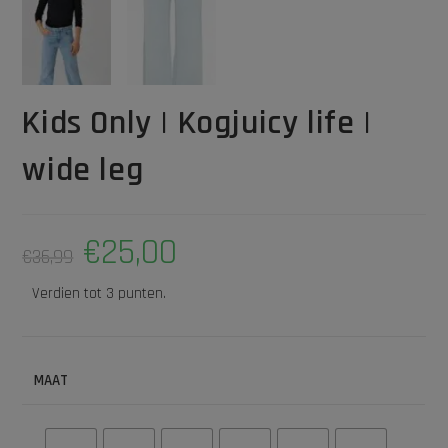
Kids Only | Kogjuicy life |
wide leg
€
25,00
€
36,99
Verdien tot 3 punten.
MAAT