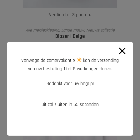
Verdien tot 3 punten.
OPTIES SELECTEREN
Alle meisjeskleding
,
Lange mouw
,
Nieuwe collectie
Blazer | Beige
€
29,99
Vanwege de zomervakantie
kan de verzending
van uw bestelling 1 tot 5 werkdagen duren.
Bedankt voor uw begrip!
Dit zal sluiten in
54
seconden