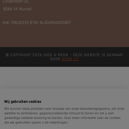
Lindenlaan 32,
9584 AX Mussel
KvK: 91630339 BTW: NL004904505B57
© COPYRIGHT 2026 KIDS & MEER – DEZE WEBSITE IS GEMAAKT
DOOR
0599 ICT
Wij gebruiken cookies
We kunnen deze plaatsen voor analyse van onze bezoekersgegevens, om onze
website te verbeteren, gepersonaliseerde inhoud te tonen en om u een
geweldige website-ervaring te bieden. Voor meer informatie over de cookies
die we gebruiken opent u de instellingen.