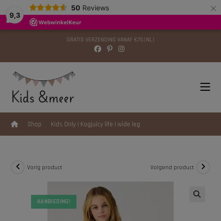
×
modal-check
50
Reviews
9,3
GRATIS VERZENDING VANAF €75 (NL)
>
Shop
>
Kids Only | Kogjuicy life | wide leg
Vorig product
Volgend product
AANBIEDING!