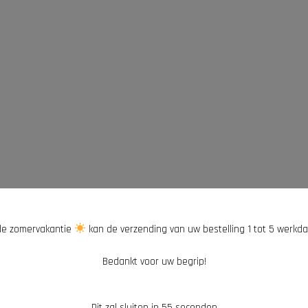
e zomervakantie
kan de verzending van uw bestelling 1 tot 5 werkd
e informatie
Bedankt voor uw begrip!
116, 122, 128, 134, 140, 146, 152, 158, 164
Dit zal sluiten in
55
seconden