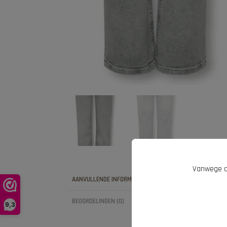
Vanwege d
AANVULLENDE INFORMATIE
Aanvullend
BEOORDELINGEN (0)
9,3
MAAT