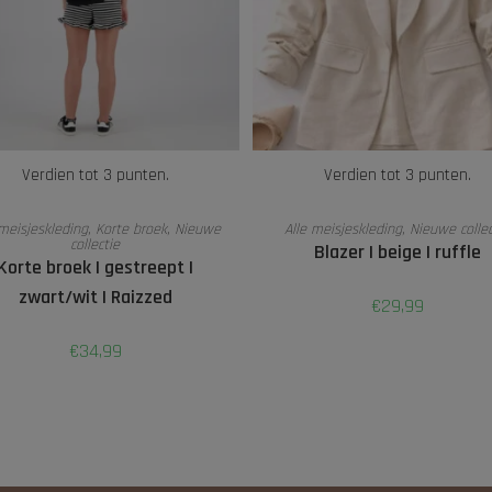
Verdien tot 3 punten.
Verdien tot 3 punten.
OPTIES SELECTEREN
OPTIES SELECTEREN
 meisjeskleding
,
Korte broek
,
Nieuwe
Alle meisjeskleding
,
Nieuwe collec
collectie
Blazer | beige | ruffle
Korte broek | gestreept |
zwart/wit | Raizzed
€
29,99
€
34,99