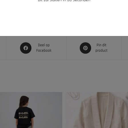
Deel op
Pin dit
Facebook
product