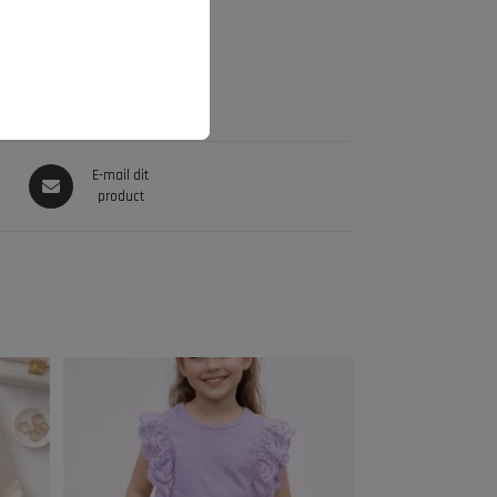
E-mail dit
product