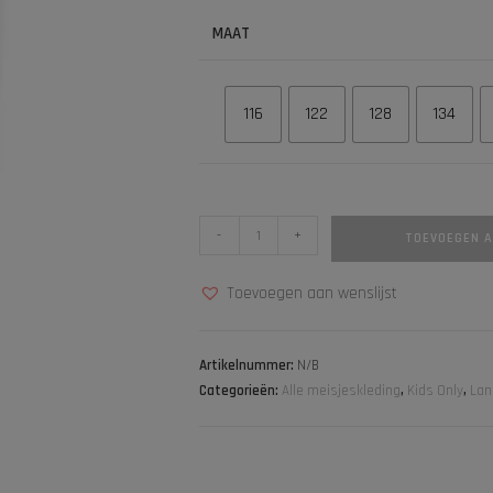
MAAT
116
122
128
134
-
+
TOEVOEGEN 
Toevoegen aan wenslijst
Artikelnummer:
N/B
Categorieën:
Alle meisjeskleding
,
Kids Only
,
Lan