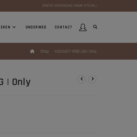
GRATIS VERZENDING VANAF €75 (NL)
OEKEN
ONDERWEG
CONTACT
>
Shop
>
KOGJUICY WIDE LEG | Only
 | Only