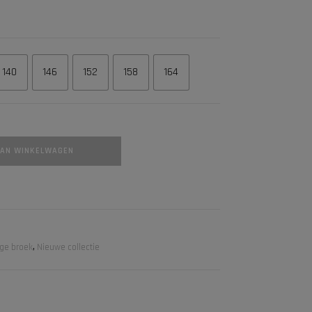
140
146
152
158
164
AAN WINKELWAGEN
ge broek
,
Nieuwe collectie