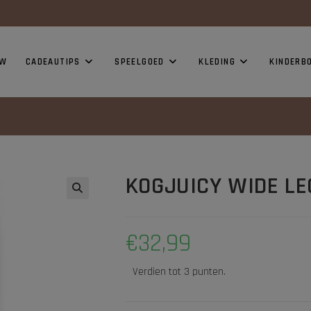
modal-check
UW
CADEAUTIPS
SPEELGOED
KLEDING
KINDERB
KOGJUICY WIDE LEG
€
32,99
Verdien tot 3 punten.