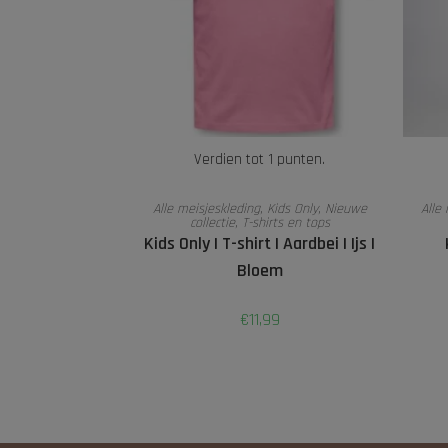
Verdien tot 1 punten.
OPTIES SELECTEREN
Alle meisjeskleding
,
Kids Only
,
Nieuwe
Alle
collectie
,
T-shirts en tops
Kids Only | T-shirt | Aardbei | Ijs |
Bloem
€
11,99