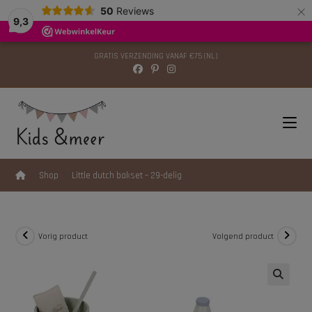
×
modal-check
50
Reviews
9,3
GRATIS VERZENDING VANAF €75 (NL)
>
Shop
>
Little dutch bakset – 29-delig
Vorig product
Volgend product