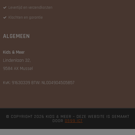
Levertijd en verzendkosten
Klachten en garantie
ALGEMEEN
Kids & Meer
Lindenlaan 32,
9584 AX Mussel
KvK: 91630339 BTW: NL004904505B57
© COPYRIGHT 2026 KIDS & MEER – DEZE WEBSITE IS GEMAAKT
DOOR
0599 ICT