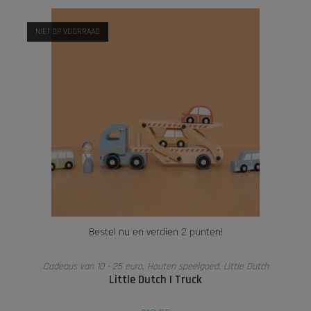
NIET OP VOORRAAD
Bestel nu en verdien 2 punten!
LEES VERDER
Cadeaus van 10 - 25 euro
,
Houten speelgoed
,
Little Dutch
Little Dutch I Truck