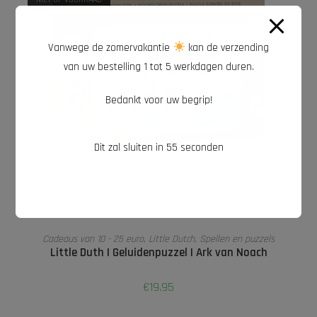
Vanwege de zomervakantie
kan de verzending
van uw bestelling 1 tot 5 werkdagen duren.
Bedankt voor uw begrip!
Dit zal sluiten in
54
seconden
Bestel nu en verdien 2 punten!
LEES VERDER
Cadeaus van 10 - 25 euro
,
Little Dutch
,
Spellen en puzzels
Little Duth I Geluidenpuzzel I Ark van Noach
€
19,95