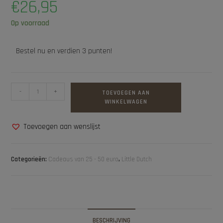
€
26,95
Op voorraad
Bestel nu en verdien 3 punten!
-
+
TOEVOEGEN AAN
WINKELWAGEN
Toevoegen aan wenslijst
Categorieën:
Cadeaus van 25 - 50 euro
,
Little Dutch
BESCHRIJVING