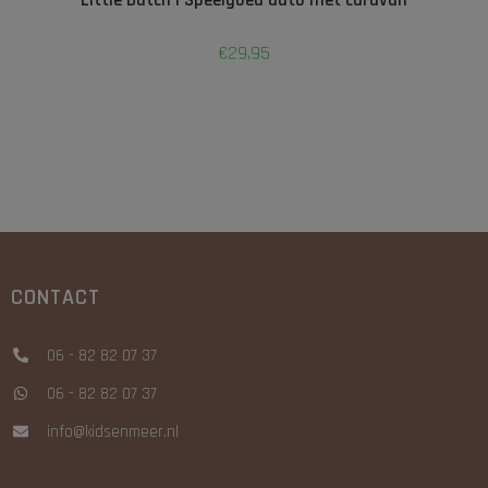
Little Dutch I Speelgoed auto met caravan
€
29,95
CONTACT
06 - 82 82 07 37
06 - 82 82 07 37
info@kidsenmeer.nl