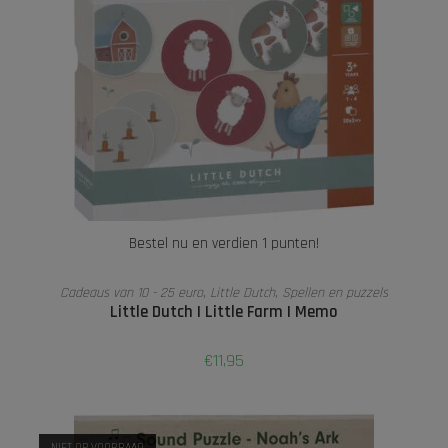
Bestel nu en verdien 1 punten!
LEES VERDER
Cadeaus van 10 - 25 euro
,
Little Dutch
,
Spellen en puzzels
Little Dutch I Little Farm I Memo
€
11,95
NIET OP VOORRAAD