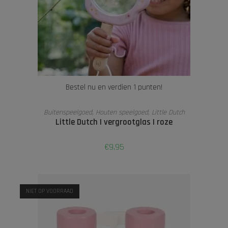
Bestel nu en verdien 1 punten!
LEES VERDER
Buitenspeelgoed
,
Houten speelgoed
,
Little Dutch
Little Dutch | vergrootglas | roze
€
9,95
NIET OP VOORRAAD