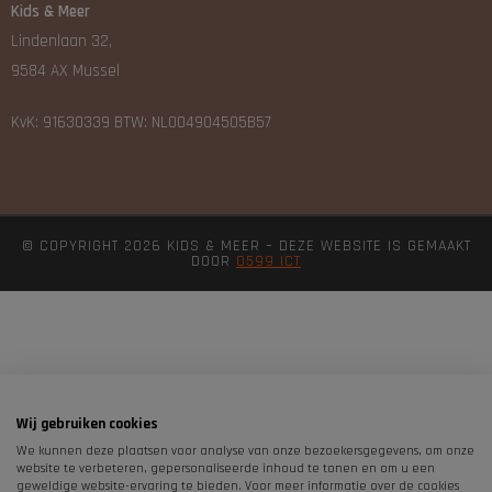
Kids & Meer
Lindenlaan 32,
9584 AX Mussel
KvK: 91630339 BTW: NL004904505B57
© COPYRIGHT 2026 KIDS & MEER – DEZE WEBSITE IS GEMAAKT
DOOR
0599 ICT
Wij gebruiken cookies
We kunnen deze plaatsen voor analyse van onze bezoekersgegevens, om onze
website te verbeteren, gepersonaliseerde inhoud te tonen en om u een
geweldige website-ervaring te bieden. Voor meer informatie over de cookies