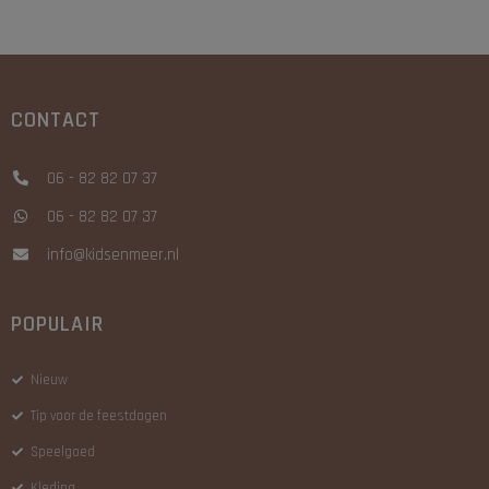
CONTACT
06 - 82 82 07 37
06 - 82 82 07 37
info@kidsenmeer.nl
POPULAIR
Nieuw
Tip voor de feestdagen
Speelgoed
Kleding