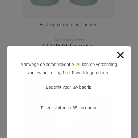
Bestel nu en verdien 1 punten!
LEES VERDER
Buitenspeelgoed
Little Dutch | verrekijker
€
12,95
Vanwege de zomervakantie
kan de verzending
van uw bestelling 1 tot 5 werkdagen duren.
Bedankt voor uw begrip!
Dit zal sluiten in
54
seconden