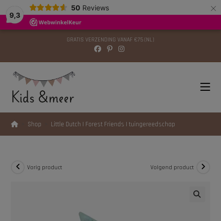
×
modal-check
50
Reviews
9,3
GRATIS VERZENDING VANAF €75 (NL)
>
Shop
>
Little Dutch | Forest Friends | tuingereedschap
Vorig product
Volgend product