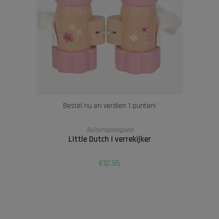
Bestel nu en verdien 1 punten!
LEES VERDER
Buitenspeelgoed
Little Dutch | verrekijker
€
12,95