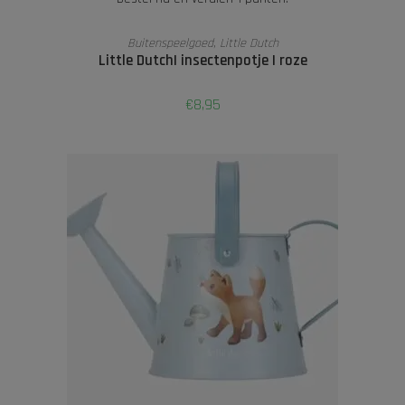
LEES VERDER
Buitenspeelgoed
,
Little Dutch
Little Dutch| insectenpotje | roze
€
8,95