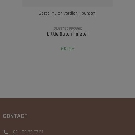
Bestel nu en verdien 1 punten!
TOEVOEGEN AAN WINKELWAGEN
Buitenspeelgoed
Little Dutch | gieter
€
12,95
CONTACT
06 - 82 82 07 37