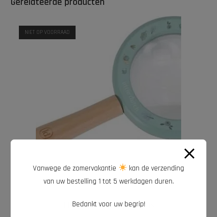
Gerelateerde producten
NIET OP VOORRAAD
Vanwege de zomervakantie
kan de verzending
Bestel nu en verdien 1 punten!
van uw bestelling 1 tot 5 werkdagen duren.
LEES VERDER
Buitenspeelgoed
,
Houten speelgoed
,
Little Dutch
Bedankt voor uw begrip!
Little Dutch | vergrootglas