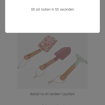
€
9,95
Dit zal sluiten in
54
seconden
Bestel nu en verdien 1 punten!
TOEVOEGEN AAN WINKELWAGEN