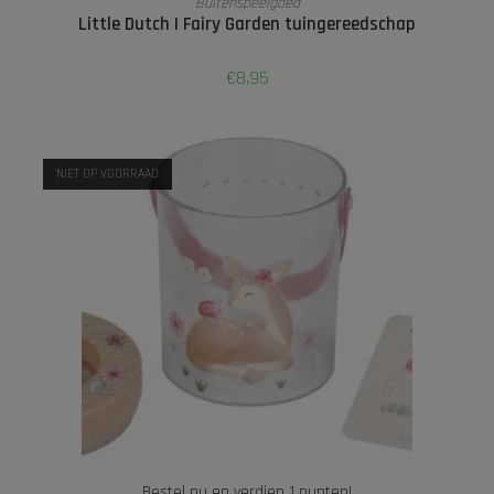
Buitenspeelgoed
Little Dutch | Fairy Garden tuingereedschap
€
8,95
NIET OP VOORRAAD
Bestel nu en verdien 1 punten!