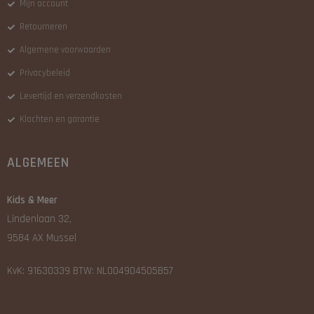
Mijn account
Retourneren
Algemene voorwaarden
Privacybeleid
Levertijd en verzendkosten
Klachten en garantie
ALGEMEEN
Kids & Meer
Lindenlaan 32,
9584 AX Mussel
KvK: 91630339 BTW: NL004904505B57