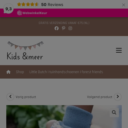
×
modal-check
50
Reviews
9,3
GRATIS VERZENDING VANAF €75 (NL)
>
Shop
>
Little Dutch | tuinhandschoenen | forest friends
Vorig product
Volgend product