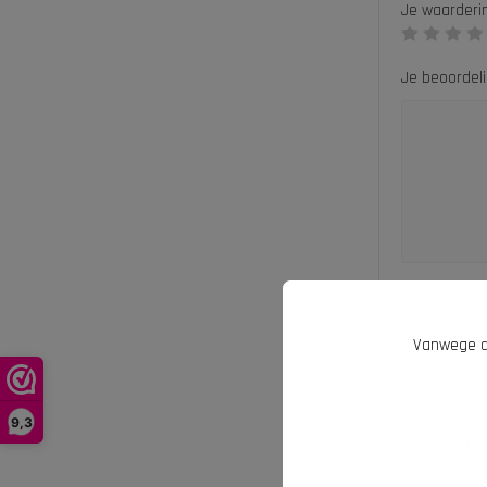
Je waarder
Je beoordel
*
Naam
Vanwege d
9,3
Mijn naam, e