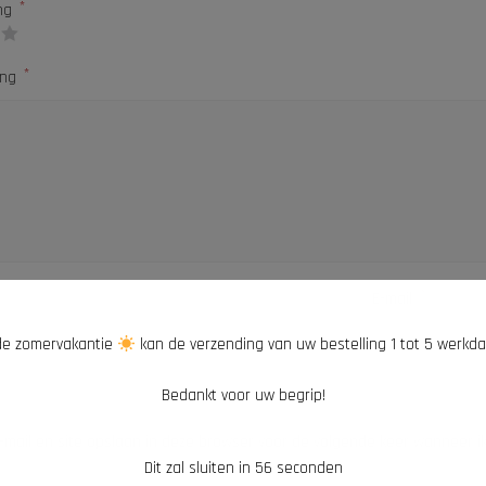
*
ing
*
ing
*
E-mail
e zomervakantie
kan de verzending van uw bestelling 1 tot 5 werkd
Bedankt voor uw begrip!
-mail en site opslaan in deze browser voor de volgende keer wanneer ik
Dit zal sluiten in
55
seconden