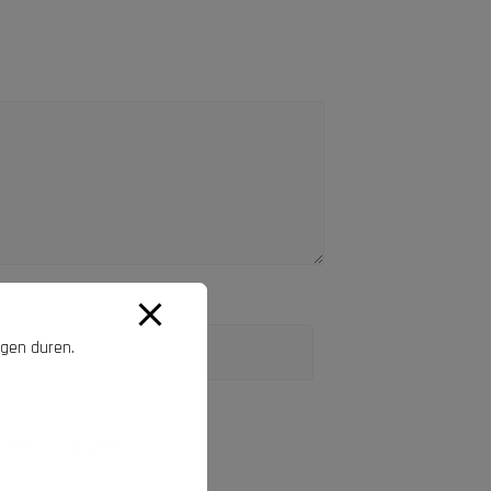
agen duren.
 een reactie plaats.