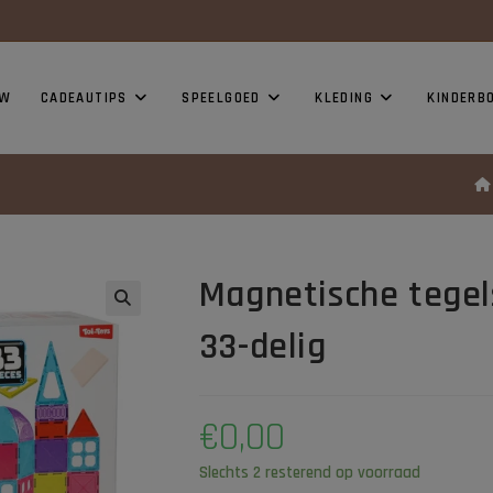
modal-check
UW
CADEAUTIPS
SPEELGOED
KLEDING
KINDERB
Magnetische tegels
33-delig
€
0,00
Slechts 2 resterend op voorraad