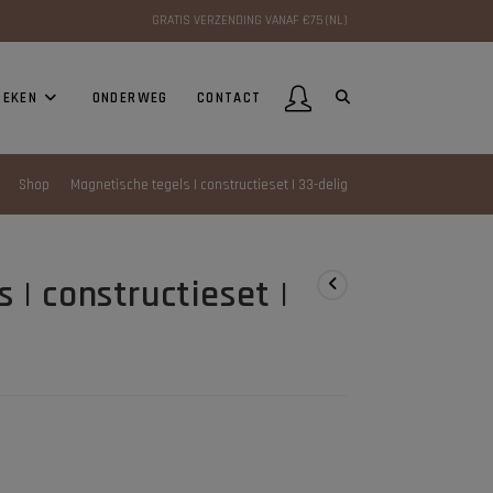
GRATIS VERZENDING VANAF €75 (NL)
OEKEN
ONDERWEG
CONTACT
>
Shop
>
Magnetische tegels | constructieset | 33-delig
 | constructieset |