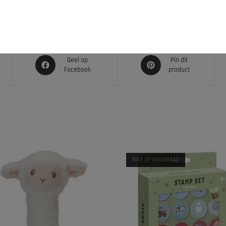
Deel op
Pin dit
Facebook
product
NIET OP VOORRAAD