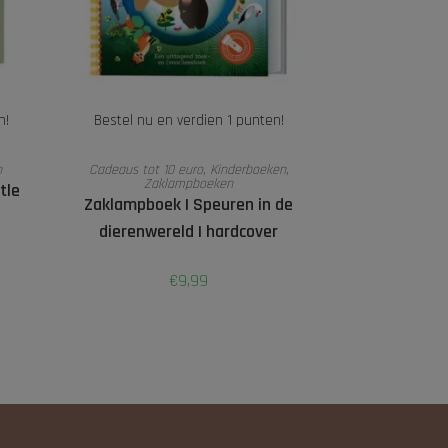
n!
Bestel nu en verdien 1 punten!
TOEVOEGEN AAN WINKELWAGEN
n
Cadeaus tot 10 euro
,
Kinderboeken
,
Zaklampboeken
tle
Zaklampboek I Speuren in de
dierenwereld I hardcover
€
9,99