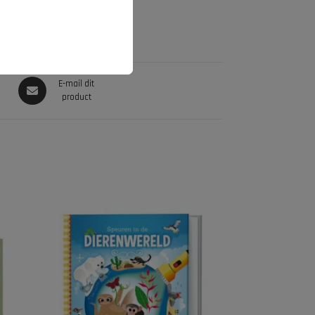
E-mail dit
product