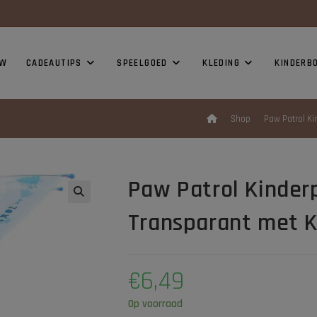
modal-check
UW
CADEAUTIPS
SPEELGOED
KLEDING
KINDERB
>
Shop
>
Paw Patrol Ki
Paw Patrol Kinderp
Transparant met Kl
€
6,49
Op voorraad