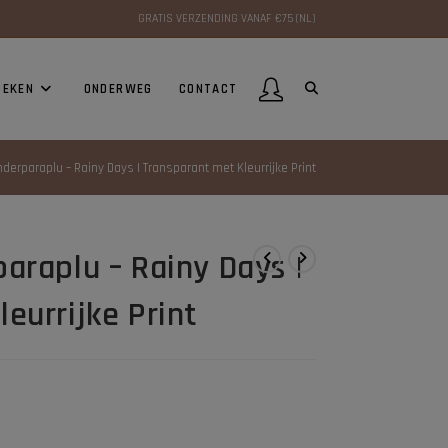
GRATIS VERZENDING VANAF €75 (NL)
OEKEN
ONDERWEG
CONTACT
nderparaplu – Rainy Days | Transparant met Kleurrijke Print
araplu – Rainy Days |
eurrijke Print