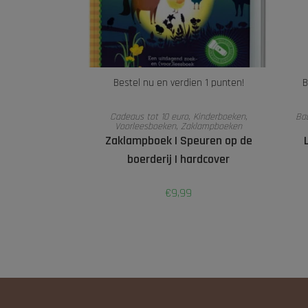
Bestel nu en verdien 1 punten!
B
TOEVOEGEN AAN WINKELWAGEN
Cadeaus tot 10 euro
,
Kinderboeken
,
Ba
Voorleesboeken
,
Zaklampboeken
Zaklampboek I Speuren op de
boerderij I hardcover
€
9,99