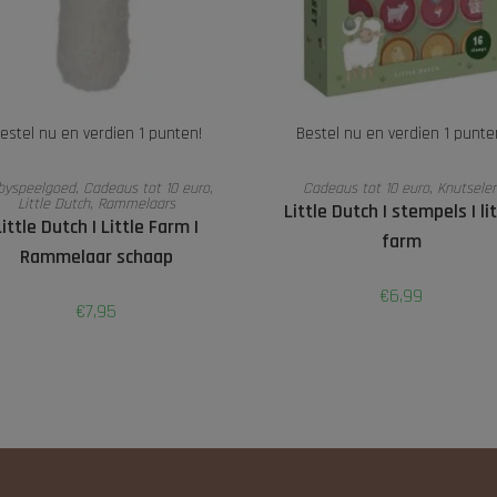
estel nu en verdien 1 punten!
Bestel nu en verdien 1 punte
TOEVOEGEN AAN WINKELWAGEN
LEES VERDER
byspeelgoed
,
Cadeaus tot 10 euro
,
Cadeaus tot 10 euro
,
Knutsele
Little Dutch
,
Rammelaars
Little Dutch | stempels | lit
Little Dutch I Little Farm I
farm
Rammelaar schaap
€
6,99
€
7,95