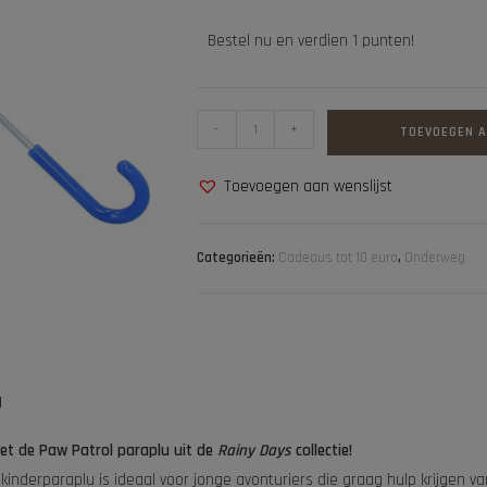
Bestel nu en verdien 1 punten!
-
+
TOEVOEGEN 
Toevoegen aan wenslijst
Categorieën:
Cadeaus tot 10 euro
,
Onderweg
g
met de Paw Patrol paraplu uit de
Rainy Days
collectie!
e kinderparaplu is ideaal voor jonge avonturiers die graag hulp krijgen 