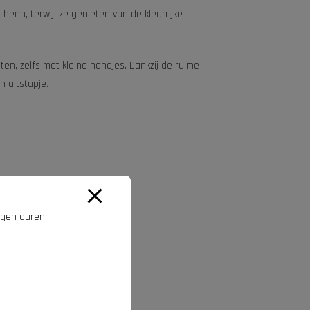
een, terwijl ze genieten van de kleurrijke
n, zelfs met kleine handjes. Dankzij de ruime
n uitstapje.
agen duren.