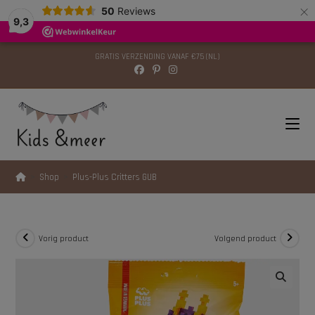
×
modal-check
50
Reviews
9,3
GRATIS VERZENDING VANAF €75 (NL)
>
Shop
>
Plus-Plus Critters GUB
Vorig product
Volgend product