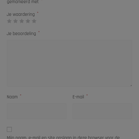
*
gemarkeerd met
*
Je waardering
*
Je beoordeling
*
*
Naam
E-mail
Mijn naam, e-mail en site opslaan in deze browser voor de