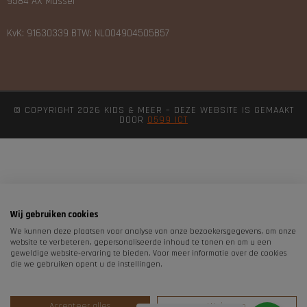
9584 AX Mussel
KvK: 91630339 BTW: NL004904505B57
© COPYRIGHT 2026 KIDS & MEER – DEZE WEBSITE IS GEMAAKT
DOOR
0599 ICT
Wij gebruiken cookies
We kunnen deze plaatsen voor analyse van onze bezoekersgegevens, om onze
website te verbeteren, gepersonaliseerde inhoud te tonen en om u een
geweldige website-ervaring te bieden. Voor meer informatie over de cookies
die we gebruiken opent u de instellingen.
Accepteer alles
Weigeren