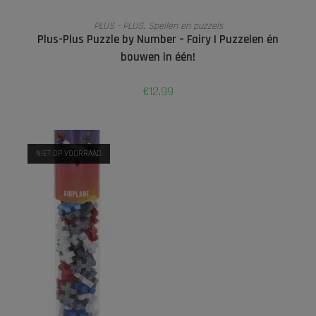
TOEVOEGEN AAN WINKELWAGEN
PLUS - PLUS
,
Spellen en puzzels
Plus-Plus Puzzle by Number – Fairy | Puzzelen én
bouwen in één!
€
12,99
NIET OP VOORRAAD