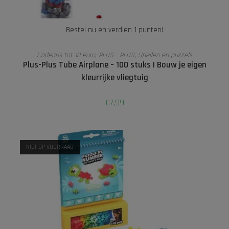
Bestel nu en verdien 1 punten!
LEES VERDER
Cadeaus tot 10 euro
,
PLUS - PLUS
,
Spellen en puzzels
Plus-Plus Tube Airplane – 100 stuks | Bouw je eigen
kleurrijke vliegtuig
€
7,99
NIET OP VOORRAAD