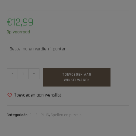
€
12,99
Op voorraad
Bestel nu en verdien 1 punten!
-
+
TOEVOEGEN AAN
WINKELWAGEN
Toevoegen aan wenslijst
Categorieën:
PLUS - PLUS
,
Spellen en puzzels