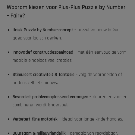
Waarom kiezen voor Plus-Plus Puzzle by Number
– Fairy?
Uniek Puzzle by Number-concept
– puzzel en bouw in één,
goed voor logisch denken.
Innovatief constructiespeelgoed
– met één eenvoudige vorm
maak je eindeloos veel creaties.
Stimuleert creativiteit & fantasie
– volg de voorbeelden of
bedenk zelf iets nieuws.
Bevordert probleemoplossend vermogen
– kleuren en vormen
combineren wordt kinderspel.
Verbetert fijne motoriek
– ideaal voor jonge kinderhandjes.
Duurzaam & milieuvriendelijk
– gemaakt van recyclebaar,