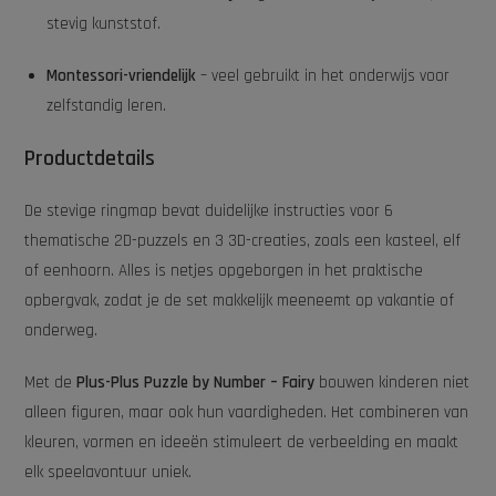
stevig kunststof.
Montessori-vriendelijk
– veel gebruikt in het onderwijs voor
zelfstandig leren.
Productdetails
De stevige ringmap bevat duidelijke instructies voor 6
thematische 2D-puzzels en 3 3D-creaties, zoals een kasteel, elf
of eenhoorn. Alles is netjes opgeborgen in het praktische
opbergvak, zodat je de set makkelijk meeneemt op vakantie of
onderweg.
Met de
Plus-Plus Puzzle by Number – Fairy
bouwen kinderen niet
alleen figuren, maar ook hun vaardigheden. Het combineren van
kleuren, vormen en ideeën stimuleert de verbeelding en maakt
elk speelavontuur uniek.