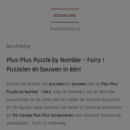
BESCHRIJVING
BEOORDELINGEN (0)
Beschrijving
Plus-Plus Puzzle by Number – Fairy |
Puzzelen én bouwen in één!
Ontdek het leukste van
puzzelen
en
bouwen
met de
Plus-Plus
Puzzle by Number – Fairy
. Volg de nummers, leg de kleurrijke
bouwstenen op de juiste plek en creëer de mooiste 2D-puzzels
én 3D-figuren. Deze complete set bevat 12 creatieve activiteiten
en
125 stevige Plus-Plus bouwstenen
voor urenlang fantasierijk
speelplezier – thuis of onderweg.