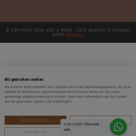
© COPYRIGHT 2026 KIDS & MEER – DEZE WEBSITE IS GEMAAKT
DOOR
0599 ICT
Wij gebruiken cookies
We kunnen deze plaatsen voor analyse van onze bezoekersgegevens, om onze
website te verbeteren, gepersonaliseerde inhoud te tonen en om u een
geweldige website-ervaring te bieden. Voor meer informatie over de cookies
die we gebruiken opent u de instellingen.
Accepteer alles
Weigeren
Hulp nodig?
Chat met
ons
Nee, pas aan