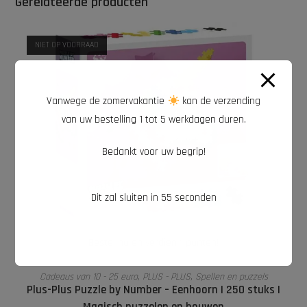
Gerelateerde producten
NIET OP VOORRAAD
Vanwege de zomervakantie
kan de verzending
van uw bestelling 1 tot 5 werkdagen duren.
Bedankt voor uw begrip!
Dit zal sluiten in
54
seconden
Bestel nu en verdien 1 punten!
LEES VERDER
Cadeaus van 10 - 25 euro
,
PLUS - PLUS
,
Spellen en puzzels
Plus-Plus Puzzle by Number – Eenhoorn | 250 stuks |
Magisch puzzelen en bouwen