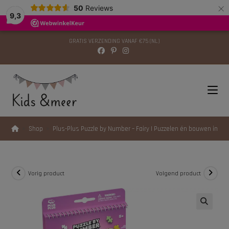
×
modal-check
50
Reviews
9,3
GRATIS VERZENDING VANAF €75 (NL)
>
Shop
>
Plus-Plus Puzzle by Number – Fairy | Puzzelen én bouwen in één
Vorig product
Volgend product