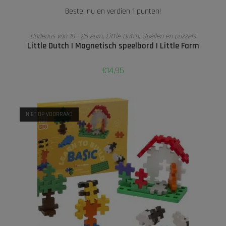
Bestel nu en verdien 1 punten!
TOEVOEGEN AAN WINKELWAGEN
Cadeaus van 10 - 25 euro
,
Little Dutch
,
Spellen en puzzels
Little Dutch I Magnetisch speelbord I Little Farm
€
14,95
NIET OP VOORRAAD