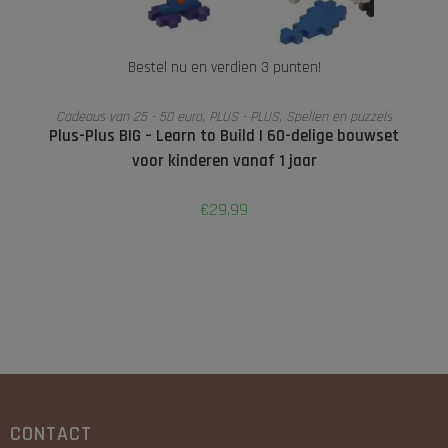
Bestel nu en verdien 3 punten!
LEES VERDER
Cadeaus van 25 - 50 euro
,
PLUS - PLUS
,
Spellen en puzzels
Plus-Plus BIG – Learn to Build | 60-delige bouwset
voor kinderen vanaf 1 jaar
€
29,99
CONTACT