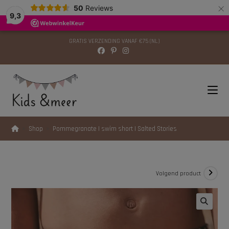
×
modal-check
50
Reviews
9,3
GRATIS VERZENDING VANAF €75 (NL)
>
Shop
>
Pommegranate | swim short | Salted Stories
Volgend product