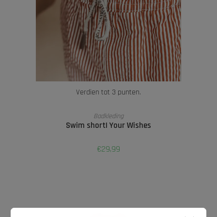
Verdien tot 3 punten.
OPTIES SELECTEREN
Badkleding
Swim short| Your Wishes
€
29,99