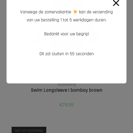
Vanwege de zomervakantie
kan de verzending
van uw bestelling 1 tot 5 werkdagen duren.
Bedankt voor uw begrip!
Dit zal sluiten in
54
seconden
Verdien tot 3 punten.
OPTIES SELECTEREN
Badkleding
Swim Longsleeve | bombay brown
€
29,99
NIET OP VOORRAAD