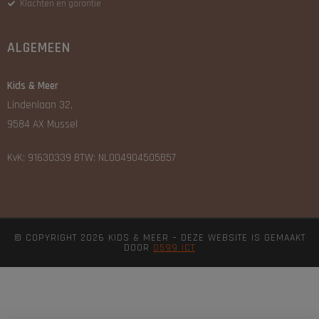
Klachten en garantie
ALGEMEEN
Kids & Meer
Lindenlaan 32,
9584 AX Mussel
KvK: 91630339 BTW: NL004904505B57
© COPYRIGHT 2026 KIDS & MEER – DEZE WEBSITE IS GEMAAKT
DOOR
0599 ICT