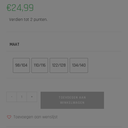
€
24,99
Verdien tot 2 punten.
MAAT
98/104
110/116
122/128
134/140
-
+
TOEVOEGEN AAN
WINKELWAGEN
Toevoegen aan wenslijst