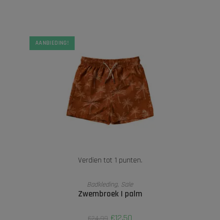
AANBIEDING!
Verdien tot 1 punten.
OPTIES SELECTEREN
Badkleding
,
Sale
Zwembroek | palm
€
12,50
€
24,99