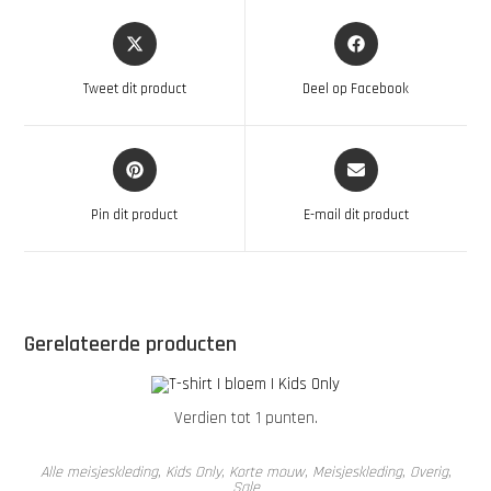
Tweet dit product
Deel op Facebook
Pin dit product
E-mail dit product
Gerelateerde producten
Verdien tot 1 punten.
OPTIES SELECTEREN
AANBIEDING!
Alle meisjeskleding
,
Kids Only
,
Korte mouw
,
Meisjeskleding
,
Overig
,
Sale