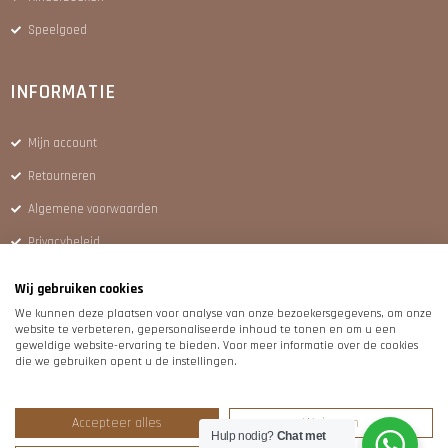
Speelgoed
INFORMATIE
Mijn account
Retourneren
Algemene voorwaarden
Privacybeleid
Levertijd en verzendkosten
Wij gebruiken cookies
Klachten en garantie
We kunnen deze plaatsen voor analyse van onze bezoekersgegevens, om onze
website te verbeteren, gepersonaliseerde inhoud te tonen en om u een
geweldige website-ervaring te bieden. Voor meer informatie over de cookies
die we gebruiken opent u de instellingen.
ALGEMEEN
Kids & Meer
Accepteer alles
Weigeren
Hulp nodig?
Chat met