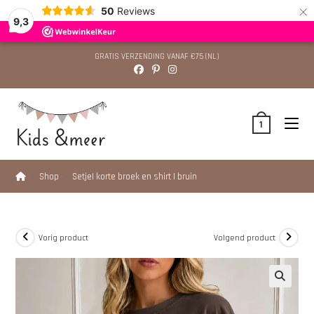
×
50
Reviews
9,3
GRATIS VERZENDING VANAF €75 (NL)
1
>
Shop
>
Setje| korte broek en shirt | bruin
Vorig product
Volgend product