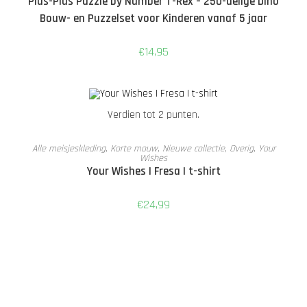
Plus-Plus Puzzle by Number T-Rex – 250-delige Dino
Bouw- en Puzzelset voor Kinderen vanaf 5 jaar
€
14,95
Verdien tot 2 punten.
OPTIES SELECTEREN
Alle meisjeskleding
,
Korte mouw
,
Nieuwe collectie
,
Overig
,
Your
Wishes
Your Wishes | Fresa | t-shirt
€
24,99