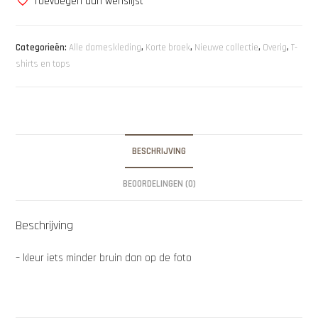
Toevoegen aan wenslijst
Categorieën:
Alle dameskleding
,
Korte broek
,
Nieuwe collectie
,
Overig
,
T-
shirts en tops
BESCHRIJVING
BEOORDELINGEN (0)
Beschrijving
– kleur iets minder bruin dan op de foto