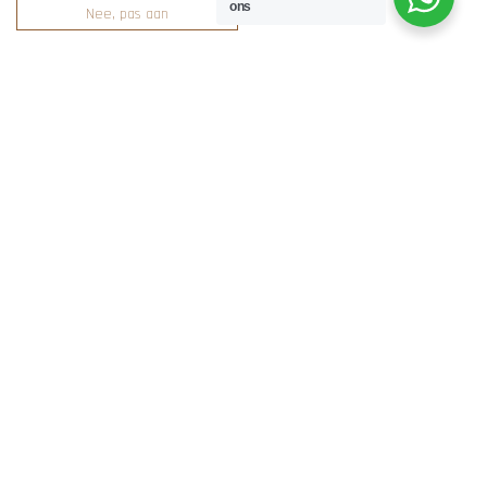
Lindenlaan 32,
ons
Nee, pas aan
9584 AX Mussel
KvK: 91630339 BTW: NL004904505B57
© COPYRIGHT 2026 KIDS & MEER – DEZE WEBSITE IS GEMAAKT
DOOR
0599 ICT