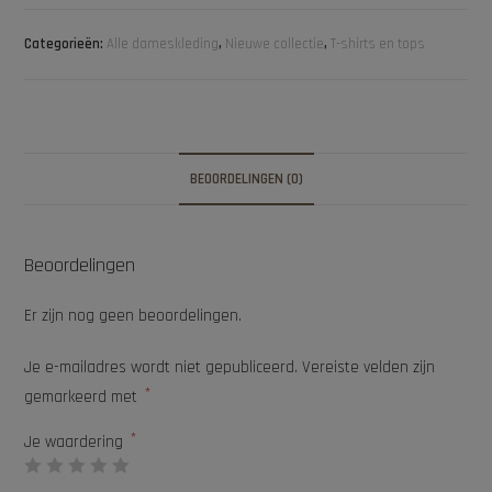
Categorieën:
Alle dameskleding
,
Nieuwe collectie
,
T-shirts en tops
BEOORDELINGEN (0)
Beoordelingen
Er zijn nog geen beoordelingen.
Je e-mailadres wordt niet gepubliceerd.
Vereiste velden zijn
*
gemarkeerd met
*
Je waardering