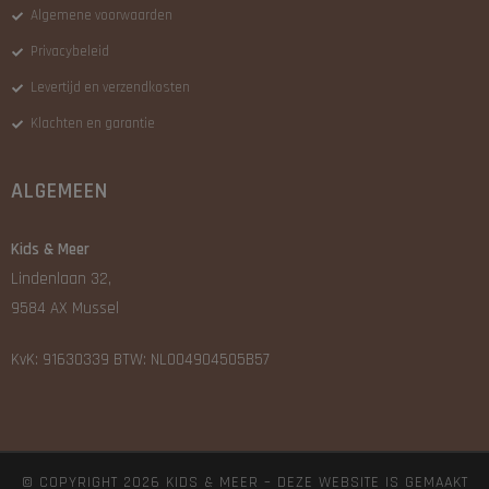
Algemene voorwaarden
Privacybeleid
Levertijd en verzendkosten
Klachten en garantie
ALGEMEEN
Kids & Meer
Lindenlaan 32,
9584 AX Mussel
KvK: 91630339 BTW: NL004904505B57
© COPYRIGHT 2026 KIDS & MEER – DEZE WEBSITE IS GEMAAKT