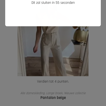
Dit zal sluiten in
54
seconden
Verdien tot 4 punten.
OPTIES SELECTEREN
Alle dameskleding
,
Lange broek
,
Nieuwe collectie
Pantalon beige