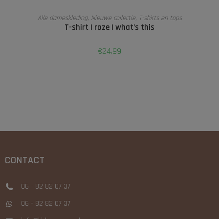
OPTIES SELECTEREN
Alle dameskleding
,
Nieuwe collectie
,
T-shirts en tops
T-shirt | roze | what’s this
€
24,99
CONTACT
06 - 82 82 07 37
06 - 82 82 07 37