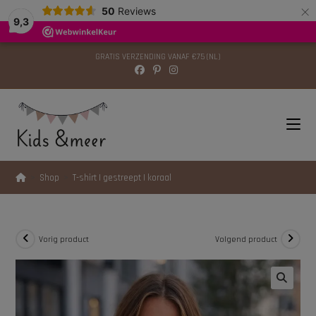
×
modal-check
50
Reviews
9,3
GRATIS VERZENDING VANAF €75 (NL)
>
Shop
>
T-shirt | gestreept | koraal
Vorig product
Volgend product