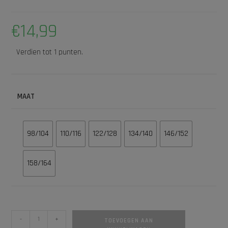
€
14,99
Verdien tot 1 punten.
MAAT
98/104
110/116
122/128
134/140
146/152
158/164
-
+
TOEVOEGEN AAN