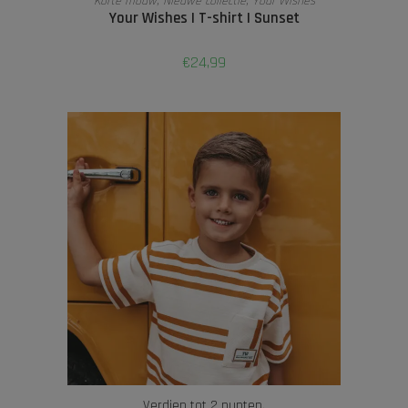
Korte mouw
,
Nieuwe collectie
,
Your Wishes
Your Wishes | T-shirt | Sunset
€
24,99
Verdien tot 2 punten.