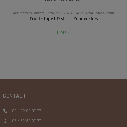
OPTIES SELECTEREN
Alle jongenskleding
,
Korte mouw
,
Nieuwe collectie
,
Your Wishes
Triad stripe | T-shirt | Your wishes
€
24,99
CONTACT
06 - 82 82 07 37
06 - 82 82 07 37