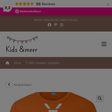
×
modal-check
50
Reviews
9,3
GRATIS VERZENDING VANAF €75 (NL)
>
Shop
>
T-shirt | oranje | stropdas
Vorig product