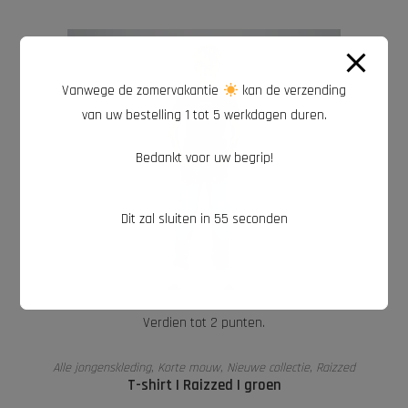
Vanwege de zomervakantie
kan de verzending
van uw bestelling 1 tot 5 werkdagen duren.
Bedankt voor uw begrip!
Dit zal sluiten in
54
seconden
Verdien tot 2 punten.
OPTIES SELECTEREN
Alle jongenskleding
,
Korte mouw
,
Nieuwe collectie
,
Raizzed
T-shirt | Raizzed | groen