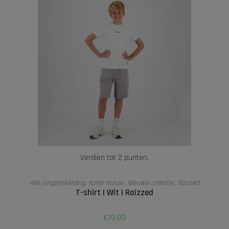
Verdien tot 2 punten.
OPTIES SELECTEREN
Alle jongenskleding
,
Korte mouw
,
Nieuwe collectie
,
Raizzed
T-shirt | Wit | Raizzed
€
19,99