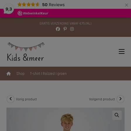
×
modal-check
50
Reviews
9,3
GRATIS VERZENDING VANAF €75 (NL)
>
Shop
>
T-shirt | Raizzed | groen
Vorig product
Volgend product