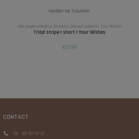
Verdien tot 3 punten.
OPTIES SELECTEREN
Alle jongenskleding
,
Broeken
,
Nieuwe collectie
,
Your Wishes
Triad stripe | short | Your Wishes
€
27,99
CONTACT
06 - 82 82 07 37