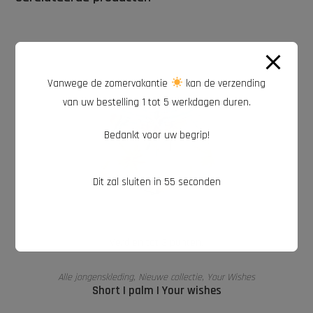
Vanwege de zomervakantie
kan de verzending
van uw bestelling 1 tot 5 werkdagen duren.
Bedankt voor uw begrip!
Dit zal sluiten in
54
seconden
Verdien tot 3 punten.
OPTIES SELECTEREN
Alle jongenskleding
,
Nieuwe collectie
,
Your Wishes
Short | palm | Your wishes