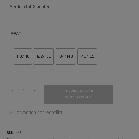
Verdien tot 2 punten.
MAAT
110/116
122/128
134/140
146/152
-
+
TOEVOEGEN AAN
WINKELWAGEN
Toevoegen aan wenslijst
SKU:
N/B