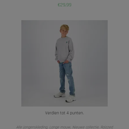
€
29,99
Verdien tot 4 punten.
OPTIES SELECTEREN
Alle jongenskleding
,
Lange mouw
,
Nieuwe collectie
,
Raizzed