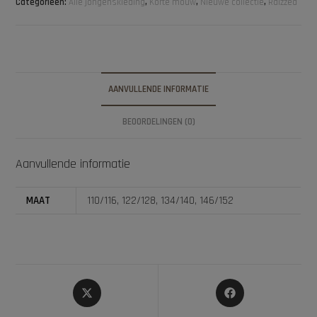
Categorieën:
Alle jongenskleding
,
Korte mouw
,
Nieuwe collectie
,
Raizzed
AANVULLENDE INFORMATIE
BEOORDELINGEN (0)
Aanvullende informatie
MAAT
110/116, 122/128, 134/140, 146/152