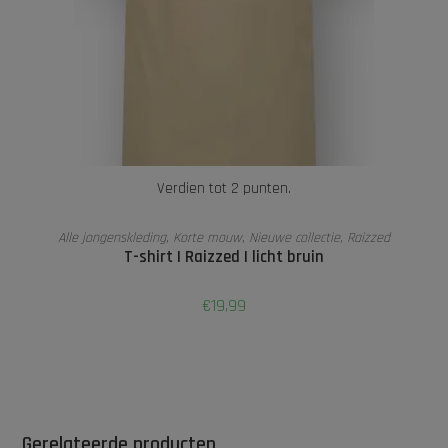
Verdien tot 2 punten.
OPTIES SELECTEREN
Alle jongenskleding
,
Korte mouw
,
Nieuwe collectie
,
Raizzed
T-shirt | Raizzed | licht bruin
€
19,99
Gerelateerde producten