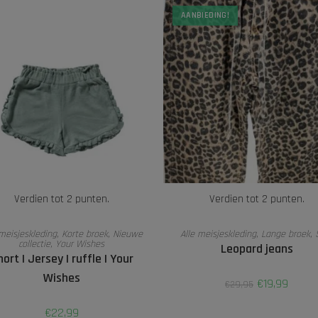
AANBIEDING!
Verdien tot 2 punten.
Verdien tot 2 punten.
OPTIES SELECTEREN
OPTIES SELECTEREN
 meisjeskleding
,
Korte broek
,
Nieuwe
Alle meisjeskleding
,
Lange broek
,
collectie
,
Your Wishes
Leopard jeans
ort | Jersey | ruffle | Your
Wishes
€
19,99
€
29,95
€
22,99