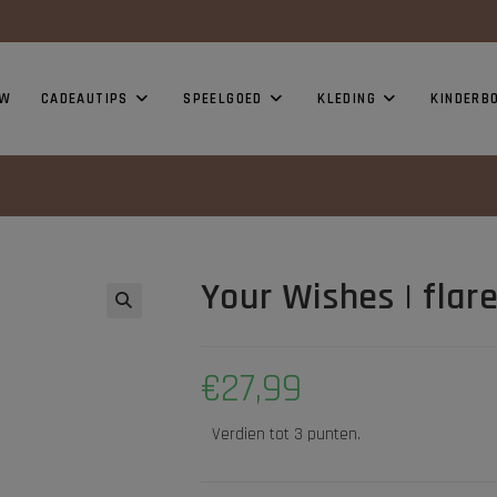
modal-check
UW
CADEAUTIPS
SPEELGOED
KLEDING
KINDERB
Your Wishes | flare
€
27,99
Verdien tot 3 punten.