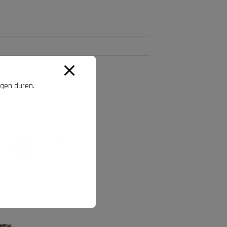
agen duren.
E-mail dit
product