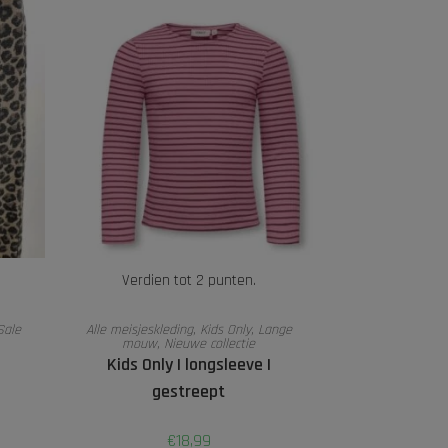
Verdien tot 2 punten.
OPTIES SELECTEREN
Sale
Alle meisjeskleding
,
Kids Only
,
Lange
mouw
,
Nieuwe collectie
Kids Only | longsleeve |
gestreept
€
18,99