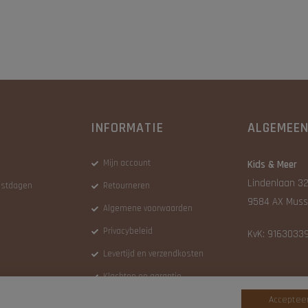
INFORMATIE
ALGEMEE
Mijn account
Kids & Meer
Lindenlaan 32
eestdagen
Retourneren
9584 AX Muss
Algemene voorwaarden
Privacybeleid
KvK: 9163033
Levertijd en verzendkosten
Klachten en garantie
Accepteer