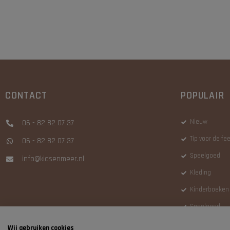
CONTACT
POPULAIR
Nieuw
06 - 82 82 07 37
Tip voor de f
06 - 82 82 07 37
Speelgoed
info@kidsenmeer.nl
Kleding
Kinderboeken
Speelgoed
Wij gebruiken cookies