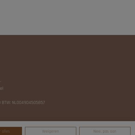
N
,
el
9 BTW: NL004904505B57
 alles
Weigeren
Nee, pas aan