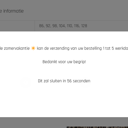
e informatie
86, 92, 98, 104, 110, 116, 128
e zomervakantie
kan de verzending van uw bestelling 1 tot 5 werkd
Bedankt voor uw begrip!
Deel op
Pin dit
Dit zal sluiten in
55
seconden
Facebook
product