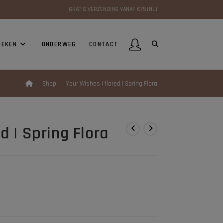
GRATIS VERZENDING VANAF €75 (NL)
OEKEN
ONDERWEG
CONTACT
>
Shop
>
Your Wishes | flared | Spring Flora
d | Spring Flora