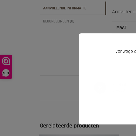
AANVULLENDE INFORMATIE
Aanvullend
BEOORDELINGEN (0)
MAAT
Vanwege d
9,3
Tweet dit
product
Gerelateerde producten