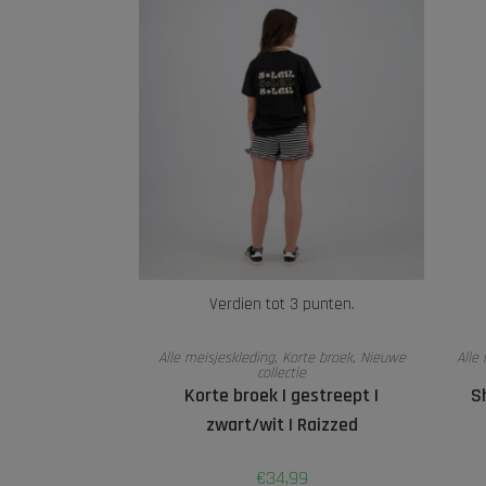
Verdien tot 3 punten.
OPTIES SELECTEREN
Alle meisjeskleding
,
Korte broek
,
Nieuwe
Alle
collectie
Korte broek | gestreept |
Sh
zwart/wit | Raizzed
€
34,99