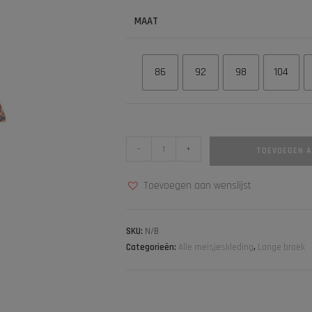
MAAT
86
92
98
104
-
+
TOEVOEGEN 
Toevoegen aan wenslijst
SKU:
N/B
Categorieën:
Alle meisjeskleding
,
Lange broek