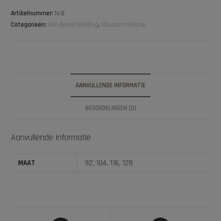
Artikelnummer:
N/B
Categorieën:
Alle dameskleding
,
Nieuwe collectie
AANVULLENDE INFORMATIE
BEOORDELINGEN (0)
Aanvullende informatie
MAAT
92, 104, 116, 128