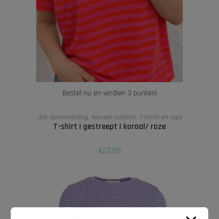
Bestel nu en verdien 3 punten!
LEES VERDER
Alle dameskleding
,
Nieuwe collectie
,
T-shirts en tops
T-shirt | gestreept | koraal/ roze
€
27,99