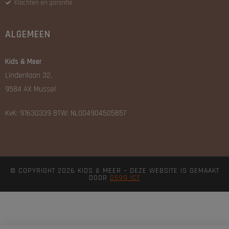
Klachten en garantie
ALGEMEEN
Kids & Meer
Lindenlaan 32,
9584 AX Mussel
KvK: 91630339 BTW: NL004904505B57
© COPYRIGHT 2026 KIDS & MEER – DEZE WEBSITE IS GEMAAKT
DOOR
0599 ICT