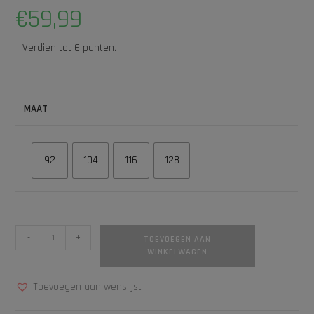
€
59,99
Verdien tot 6 punten.
MAAT
92
104
116
128
-
+
TOEVOEGEN AAN
WINKELWAGEN
Toevoegen aan wenslijst