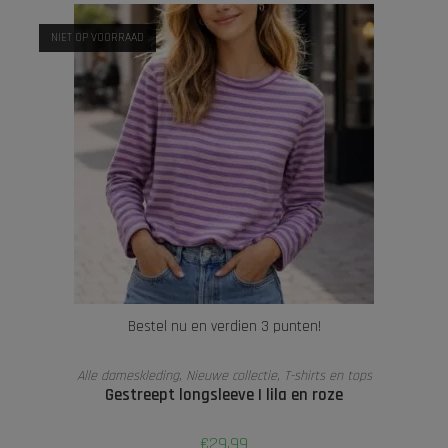
NIET OP VOORRAAD
Bestel nu en verdien 3 punten!
LEES VERDER
Alle dameskleding
,
Nieuwe collectie
,
T-shirts en tops
Gestreept longsleeve | lila en roze
€
29,99