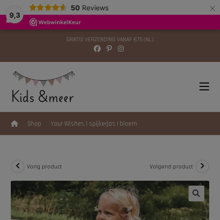
×
modal-check
50
Reviews
9,3
GRATIS VERZENDING VANAF €75 (NL)
>
Shop
>
Your Wishes | spijkerjas | bloem
Vorig product
Volgend product