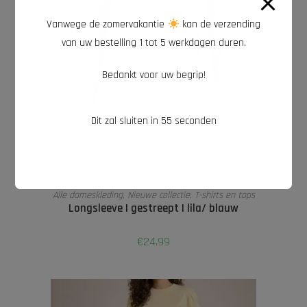
Vanwege de zomervakantie
kan de verzending
van uw bestelling 1 tot 5 werkdagen duren.
Bedankt voor uw begrip!
Dit zal sluiten in
54
seconden
Bestel nu en verdien 2 punten!
TOEVOEGEN AAN WINKELWAGEN
Alle dameskleding
,
Nieuwe collectie
,
T-shirts en tops
Longsleeve | gestreept | lila/ blauw
€
24,99