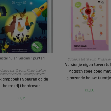
TOEVOEGEN AAN WINKELWAGE
estel nu en verdien 1 punten!
Cadeaus tot 10 euro
,
Knutsele
Versier je eigen toverstaf
TOEVOEGEN AAN WINKELWAGEN
deaus tot 10 euro
,
Kinderboeken
,
Magisch speelgoed met
Voorleesboeken
,
Zaklampboeken
glanzende bouwsteentje
klampboek I Speuren op de
boerderij I hardcover
€
0,00
€
9,99