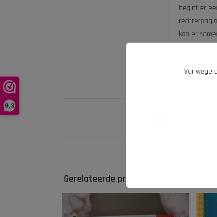
begint er e
rechterpagin
kan er same
Vanwege d
9,3
Tweet dit
product
Gerelateerde producten