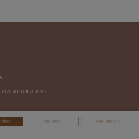
N
,
el
9 BTW: NL004904505B57
 alles
Weigeren
Nee, pas aan