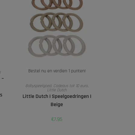
N
Bestel nu en verdien 1 punten!
n
 –
TOEVOEGEN AAN WINKELWAGEN
Babyspeelgoed
,
Cadeaus tot 10 euro
,
Little Dutch
s
Little Dutch I Speelgoedringen I
Beige
€
7,95