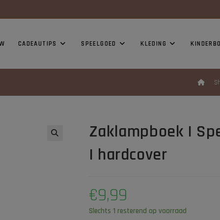
modal-check
UW
CADEAUTIPS
SPEELGOED
KLEDING
KINDERB
>
S
Zaklampboek I Spe
I hardcover
€
9,99
Slechts 1 resterend op voorraad