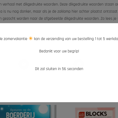
en verhaal met dikgedrukte woorden. Deze dikgedrukte woorden staan 
a is nu nog donker, maar als je de zaklamp hier achter plaatst ontstaat
n gezocht worden naar de afgebeelde dikgedrukte woorden. Zo lees je 
e zomervakantie
kan de verzending van uw bestelling 1 tot 5 werkd
Bedankt voor uw begrip!
Deel op
Pin dit
Facebook
product
Dit zal sluiten in
55
seconden