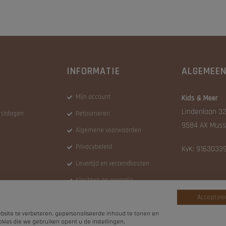
INFORMATIE
ALGEMEE
Mijn account
Kids & Meer
Lindenlaan 32
eestdagen
Retourneren
9584 AX Muss
Algemene voorwaarden
Privacybeleid
KvK: 9163033
Levertijd en verzendkosten
Klachten en garantie
Accepteer
site te verbeteren, gepersonaliseerde inhoud te tonen en
kies die we gebruiken opent u de instellingen.