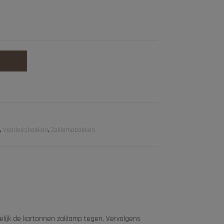
,
Voorleesboeken
,
Zaklampboeken
elijk de kartonnen zaklamp tegen. Vervolgens