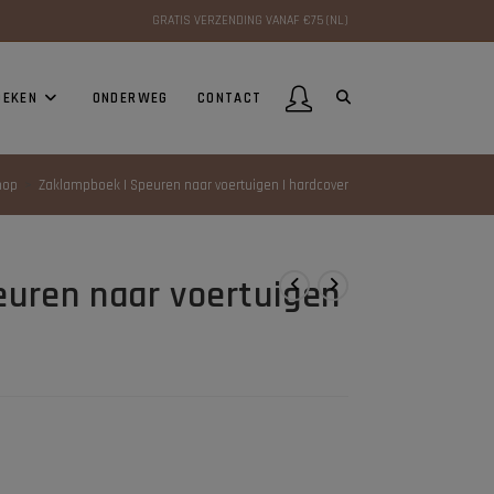
GRATIS VERZENDING VANAF €75 (NL)
OEKEN
ONDERWEG
CONTACT
hop
>
Zaklampboek I Speuren naar voertuigen I hardcover
uren naar voertuigen