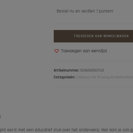
Bestel nu en verdien 1 punten!
TOEVOEGEN AAN WINKELWAGEN
Toevoegen aan wenslijst
Artikelnummer:
56468d5607a5
Categorieën:
Cadeaus tot 10 euro
,
Kinderboeken
g
int eerst met een educatief stuk over het onderwerp. Hier kom je ook g