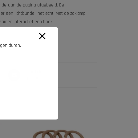
onderaan de pagina afgebeeld. De
 er een lichtbundel, net echt! Met de zaklamp
samen interactief een boek.
agen duren.
E-mail dit
product