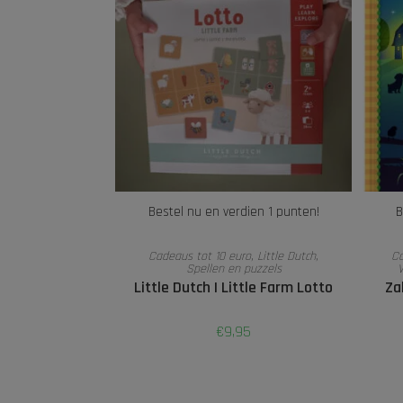
Bestel nu en verdien 1 punten!
B
TOEVOEGEN AAN WINKELWAGEN
Cadeaus tot 10 euro
,
Little Dutch
,
Ca
Spellen en puzzels
Little Dutch I Little Farm Lotto
Za
€
9,95