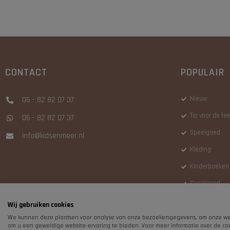
CONTACT
POPULAIR
Nieuw
06 - 82 82 07 37
Tip voor de f
06 - 82 82 07 37
Speelgoed
info@kidsenmeer.nl
Kleding
Kinderboeken
Speelgoed
Wij gebruiken cookies
We kunnen deze plaatsen voor analyse van onze bezoekersgegevens, om onze web
om u een geweldige website-ervaring te bieden. Voor meer informatie over de coo