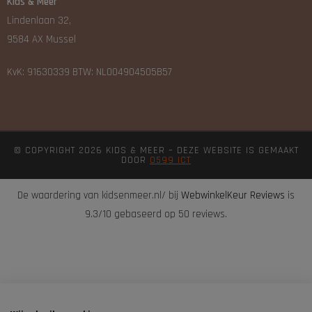
Kids & Meer
Lindenlaan 32,
9584 AX Mussel
KvK: 91630339 BTW: NL004904505B57
© COPYRIGHT 2026 KIDS & MEER – DEZE WEBSITE IS GEMAAKT
DOOR
0599 ICT
De waardering van kidsenmeer.nl/ bij
WebwinkelKeur Reviews
is
9.3/10 gebaseerd op 50 reviews.