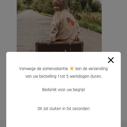
Vanwege de zomervakantie
kan de verzending
van uw bestelling 1 tot 5 werkdagen duren.
OPTIES SELECTEREN
Alle meisjeskleding
,
Nieuwe collectie
,
Your Wishes
Vest | Your Wishes | Candy hearts
Bedankt voor uw begrip!
€
39,99
Dit zal sluiten in
53
seconden