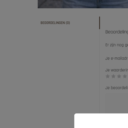
BEOORDELINGEN (0)
Beoordelin
Er zijn nog 
Je e-mailadr
Je waarder
Je beoordel