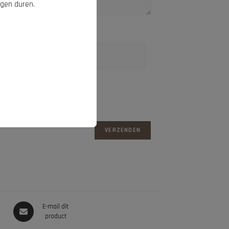
agen duren.
 een reactie plaats.
E-mail dit
product