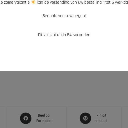
e zomervakantie
kan de verzending van uw bestelling 1 tot 5 werkd
Bedankt voor uw begrip!
*
E-mail
Dit zal sluiten in
54
seconden
-mail en site opslaan in deze browser voor de volgende keer wanneer ik
Deel op
Pin dit
Facebook
product