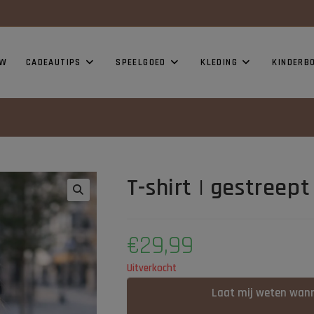
modal-check
UW
CADEAUTIPS
SPEELGOED
KLEDING
KINDERB
T-shirt | gestreep
€
29,99
Uitverkocht
Laat mij weten wann