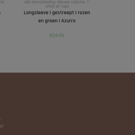
tie
,
Alle dameskleding
,
Nieuwe collectie
,
T-
shirts en tops
n
Longsleeve | gestreept | rozen
en groen | Azurro
€
24,99
N
,
el