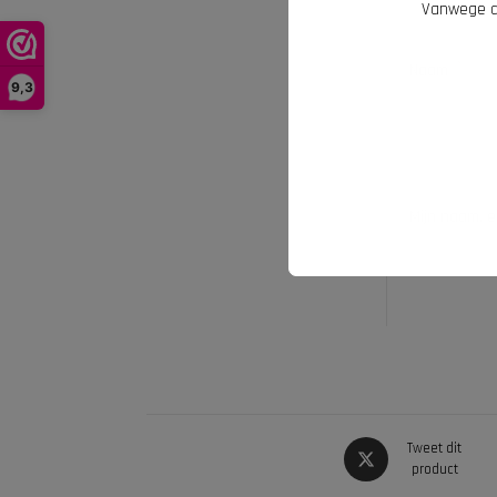
Vanwege d
*
Naam
9,3
Mijn naam, e
Tweet dit
product