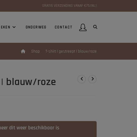
GRATIS VERZENDING VANAF €75 (NL)
OEKEN
ONDERWEG
CONTACT
>
Shop
>
T-shirt | gestreept | blauw/roze
t | blauw/roze
eer dit weer beschikbaar is