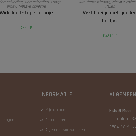
 dameskleding
,
Dameskleding
,
Lange
Alle dameskleding
,
Nieuwe collec
broek
,
Nieuwe collectie
Truien
Wide leg | stripe | oranje
Vest | beige met goude
hartjes
€
39,99
€
49,99
INFORMATIE
ALGEMEE
Mijn account
Kids & Meer
Lindenlaan 32
eestdagen
Retourneren
9584 AX Muss
Algemene voorwaarden