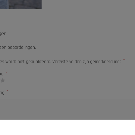
gen
geen beoordelingen.
*
es wordt niet gepubliceerd.
Vereiste velden zijn gemarkeerd met
*
ing
*
ing