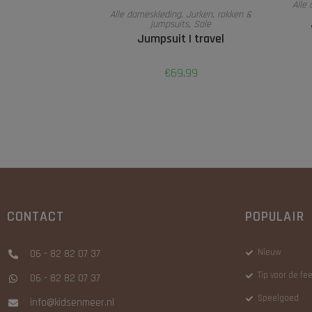
Alle
OPTIES SELECTEREN
Alle dameskleding
,
Jurken, rokken &
jumpsuits
,
Sale
Jumpsuit | travel
€
69,99
CONTACT
POPULAIR
Nieuw
06 - 82 82 07 37
Tip voor de f
06 - 82 82 07 37
Speelgoed
info@kidsenmeer.nl