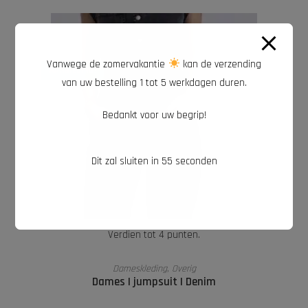
Vanwege de zomervakantie
kan de verzending
AANBIEDING!
van uw bestelling 1 tot 5 werkdagen duren.
Bedankt voor uw begrip!
Dit zal sluiten in
54
seconden
Verdien tot 4 punten.
OPTIES SELECTEREN
Dameskleding
,
Overig
Dames | jumpsuit | Denim