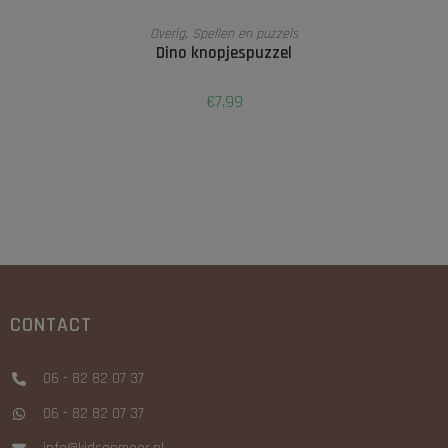
TOEVOEGEN AAN WINKELWAGEN
Overig
,
Spellen en puzzels
Dino knopjespuzzel
€
7,99
CONTACT
06 - 82 82 07 37
06 - 82 82 07 37