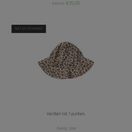
€
35,00
€
49,99
NIET OP VOORRAAD
Verdien tot 1 punten.
OPTIES SELECTEREN
Overig
,
Sale