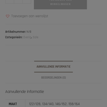
WINKELWAGEN
Toevoegen aan wenslijst
Artikelnummer:
N/B
Categorieën:
Overig
,
Sale
AANVULLENDE INFORMATIE
BEOORDELINGEN (0)
Aanvullende informatie
MAAT
122/128, 134/140, 146/152, 158/164