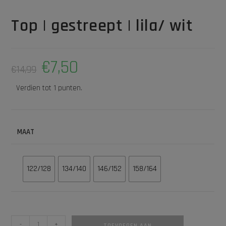
Top | gestreept | lila/ wit
€
7,50
€
14,99
Verdien tot 1 punten.
MAAT
122/128
134/140
146/152
158/164
-
+
TOEVOEGEN AAN