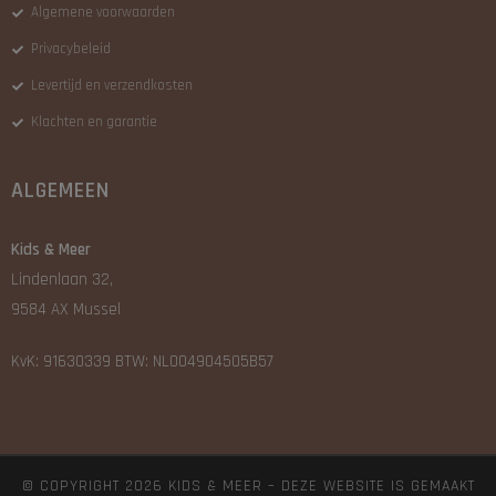
Algemene voorwaarden
Privacybeleid
Levertijd en verzendkosten
Klachten en garantie
ALGEMEEN
Kids & Meer
Lindenlaan 32,
9584 AX Mussel
KvK: 91630339 BTW: NL004904505B57
© COPYRIGHT 2026 KIDS & MEER – DEZE WEBSITE IS GEMAAKT