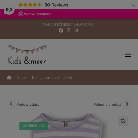
×
modal-check
50
Reviews
9,3
GRATIS VERZENDING VANAF €75 (NL)
>
Shop
>
Top | gestreept | lila/ wit
Vorig product
Volgend product
AANBIEDING!